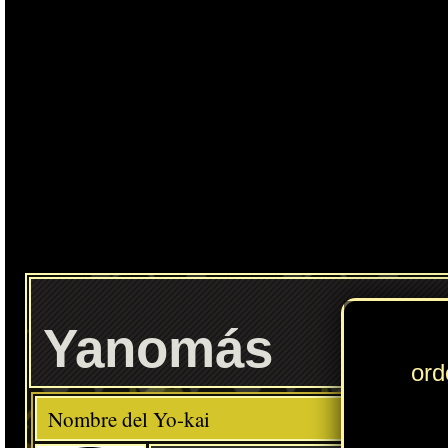
Ente
Yanomás
Elemento
Clase
Raro
Descripción
Comida favorita
---
Hamburguesas
Habilidad
Ritmo Relajante
Localización normal
Cumbres Floreadas: arbustos (Floridablanca)
» Puedes consultar los Yo-kai necesarios para completar cada
Círculo Yo-kai
en
esta sección
.