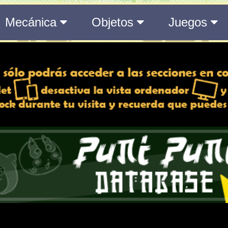
del Medálium de YO-KAI WATCH 3
 y desactiva la vista de
e lo esté, para una mejor
iencia
Atributos
Rango