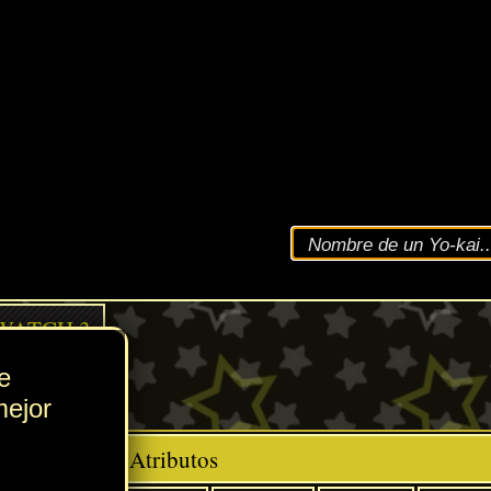
VEL
187