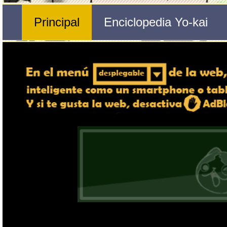
Nº 76 
Yanomás
🔄 Gira el dispositivo
ordenador, en caso de qu
exper
Nombre del Yo-kai
Tribu