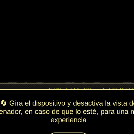
PV
FUE
ESP
DEF
ndido
297
91
193
76
Rol
---
Lista de movimientos
Ataque
Paliza
Técnica
Desprendimiento
Espiritación
Desmotivación
Animáximum
Onda Bostezo X