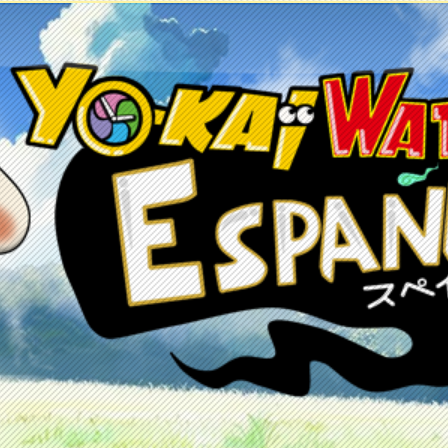
etos
Juegos
Anime y manga
Recursos
C