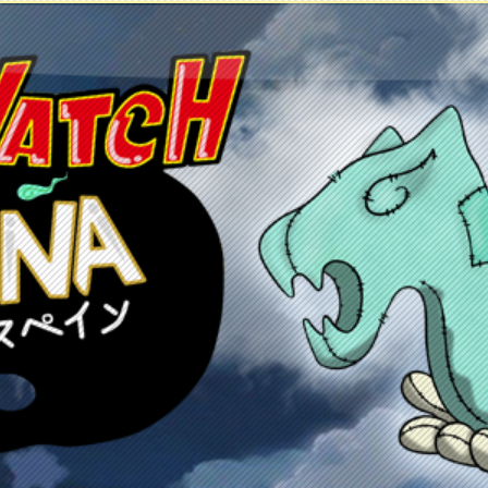
etos
Juegos
Anime y manga
Recursos
C