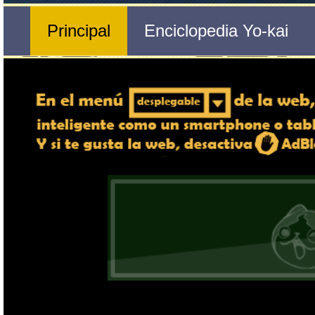
Nº 72 
🔄 Gira el dispositivo
Mokopavo
ordenador, en caso de qu
exper
Nombre del Yo-kai
Tribu