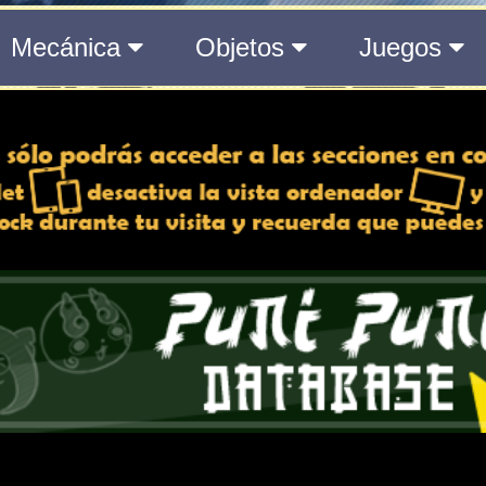
del Medálium de YO-KAI WATCH 3
 y desactiva la vista de
e lo esté, para una mejor
iencia
Atributos
Rango