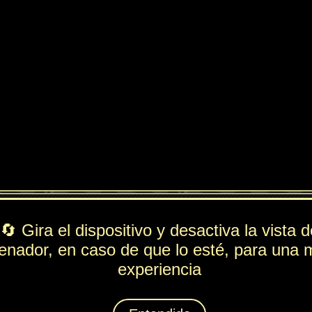
ndido
PV
FUE
ESP
DEF
292
54
193
95
Rol
---
Lista de movimientos
Ataque
Pelmapunzadas
Técnica
Torrente
r
Espiritación
Moqueo
Animáximum
Mocotortazo