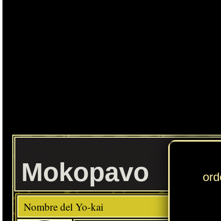
Ente
Mokopavo
Elemento
Clase
Descripción
Comida favorita
---
Pescado
Habilidad
Hidropotenciado
Localización normal
Cumbres Floreadas: río (Floridablanca)
» Puedes consultar los Yo-kai necesarios para completar cada
Círculo Yo-kai
en
esta sección
.