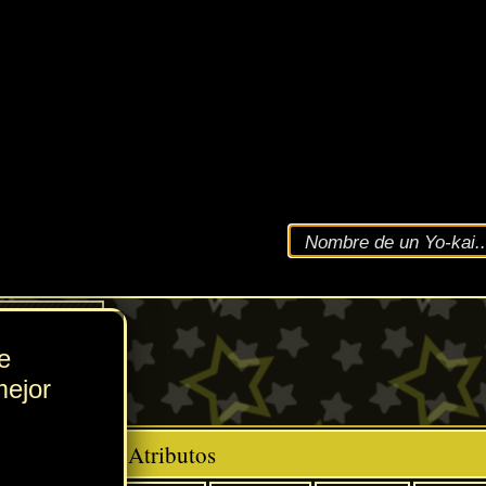
VEL
113