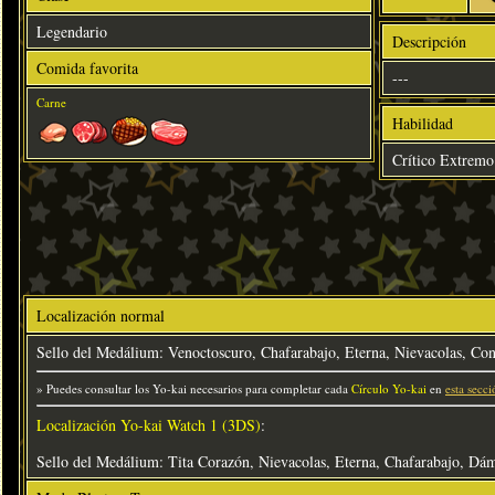
Legendario
Descripción
Comida favorita
---
Carne
Habilidad
Crítico Extremo
Localización normal
Sello del Medálium: Venoctoscuro, Chafarabajo, Eterna, Nievacolas, C
» Puedes consultar los Yo-kai necesarios para completar cada
Círculo Yo-kai
en
esta secci
Localización Yo-kai Watch 1 (3DS)
:
Sello del Medálium: Tita Corazón, Nievacolas, Eterna, Chafarabajo, D