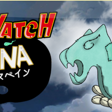
tos
Juegos
Anime y manga
Recursos
Co