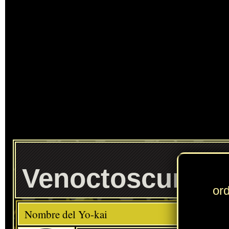
Ente
Venoctoscuro
Elemento
Clase
Raro
Descripción
Comida favorita
---
Pescado
Habilidad
De Incógnito
Localización normal
Expendekai: Moneda turquesa, Moneda 5 estrellas, Moneda especial (Flor
» Puedes consultar los Yo-kai necesarios para completar cada
Círculo Yo-kai
en
esta sección
.