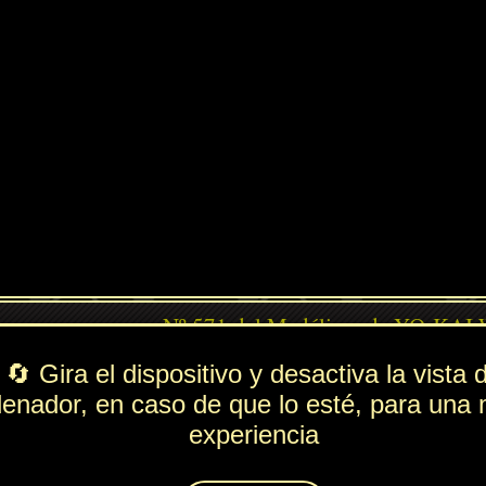
PV
FUE
ESP
DEF
ndido
390
193
210
71
Lista de movimientos
Rol
---
Ataque
Tarascada
Técnica
Paraíso
Espiritación
Oscurecer
Animáximum
Dragón Sombrío
idablanca)