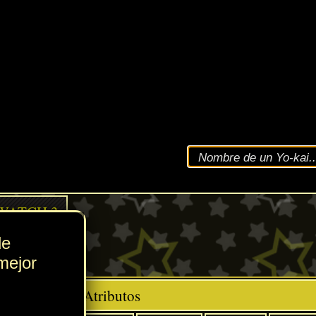
VEL
168