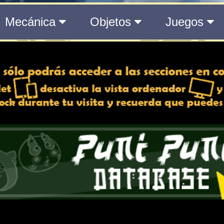
el Medálium de YO-KAI WATCH 3
 y desactiva la vista de
e lo esté, para una mejor
iencia
Atributos
Rango