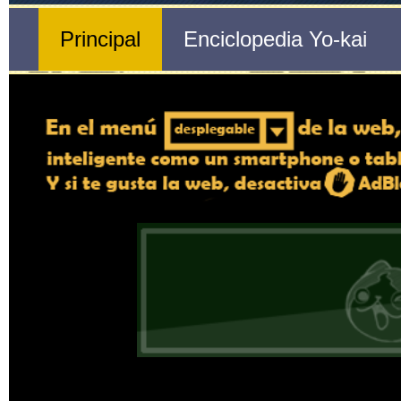
Nº 571 d
Venoctoscuro
🔄 Gira el dispositivo
ordenador, en caso de qu
exper
Nombre del Yo-kai
Tribu