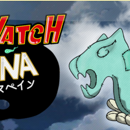
etos
Juegos
Anime y manga
Recursos
C