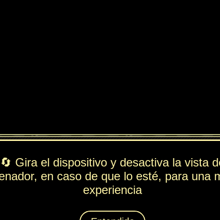
ndido
PV
FUE
ESP
DEF
405
236
42
120
Rol
---
Lista de movimientos
Ataque
Golpe Curvado
Técnica
Cascada
Espiritación
Energía Banana
Animáximum
Platanazo