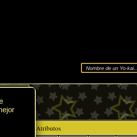
VEL
162