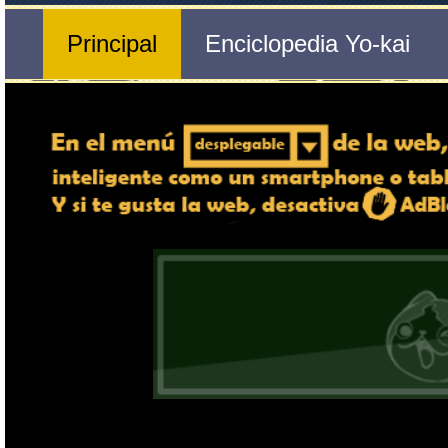
Nº 559 
🔄 Gira el dispositivo
Tochaplátano
ordenador, en caso de qu
exper
Nombre del Yo-kai
Tribu