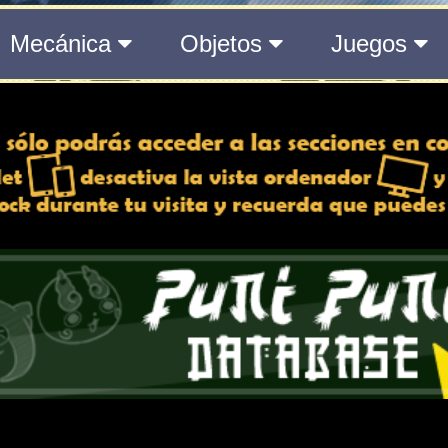
del Medálium de YO-KAI WATCH 3
 y desactiva la vista de
e lo esté, para una mejor
iencia
Atributos
Rango