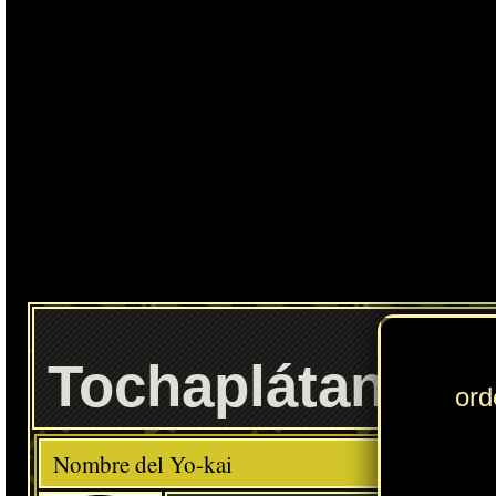
Ente
Tochaplátano
Elemento
Clase
Raro
Descripción
Comida favorita
---
Chuches
Habilidad
Vago Profesional
Localización normal
East Pine: césped (EE.UU.)
» Puedes consultar los Yo-kai necesarios para completar cada
Círculo Yo-kai
en
esta sección
.