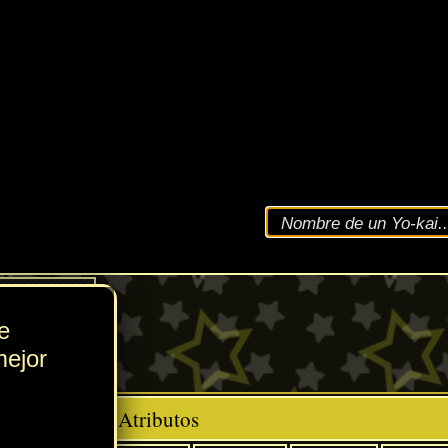
VEL
138