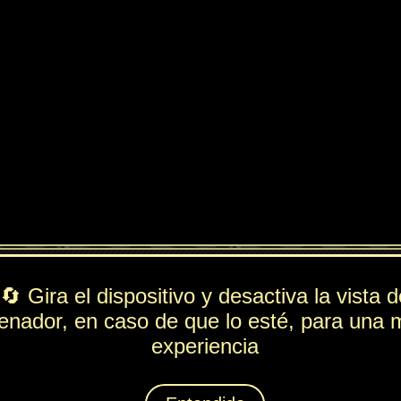
ndido
PV
FUE
ESP
DEF
436
194
194
108
Lista de movimientos
Rol
---
Ataque
Tarascada
Técnica
Meteoro
Espiritación
Poder del Dragón
Animáximum
Roca de Dragón