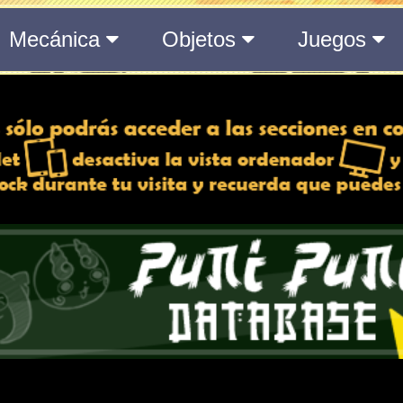
del Medálium de YO-KAI WATCH 3
 y desactiva la vista de
e lo esté, para una mejor
iencia
Atributos
Rango