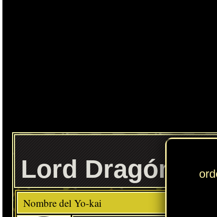
Ente
Lord Dragón
Elemento
Clase
Descripción
Comida favorita
---
Comida china
Habilidad
Dracoenergía
Localización normal
Resultado de la fusión entre Draqui y el objeto Orbe del dragón
» Puedes consultar los Yo-kai necesarios para completar cada
Círculo Yo-kai
en
esta sección
.