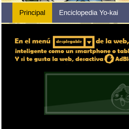
Nº 538 
🔄 Gira el dispositivo
Lord Dragón
ordenador, en caso de qu
exper
Nombre del Yo-kai
Tribu