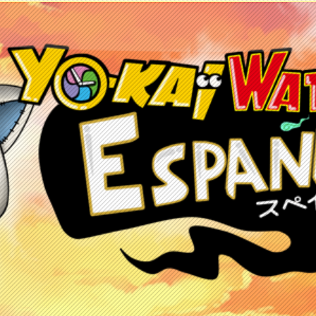
etos
Juegos
Anime y manga
Recursos
C