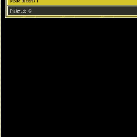
Modo Blasters T
Pirámude ⑥