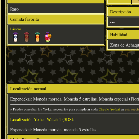
Raro
Descripción
Comida favorita
---
Lácteos
Habilidad
Zona de Achaqu
Localización normal
Expendekai: Moneda morada, Moneda 5 estrellas, Moneda especial (Flor
» Puedes consultar los Yo-kai necesarios para completar cada
Círculo Yo-kai
en
esta secci
Localización Yo-kai Watch 1 (3DS)
:
Expendekai: Moneda morada, moneda 5 estrellas