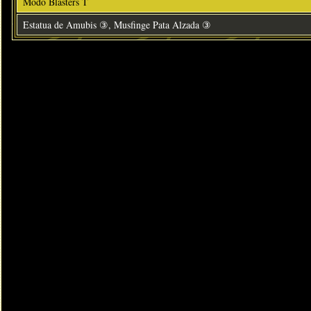
Modo Blasters T
Estatua de Amubis ③, Musfinge Pata Alzada ③