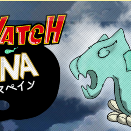
etos
Juegos
Anime y manga
Recursos
C