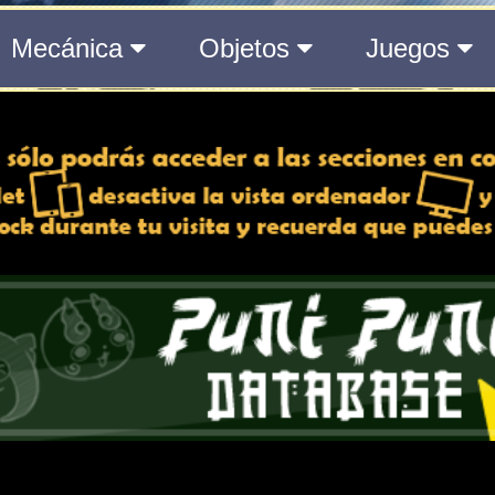
del Medálium de YO-KAI WATCH 3
 y desactiva la vista de
e lo esté, para una mejor
iencia
Atributos
ndido
Rango