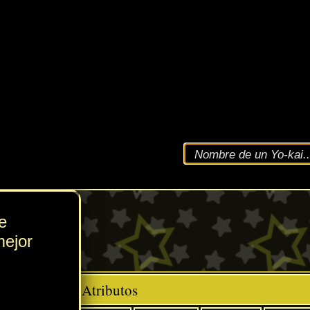
VEL
131