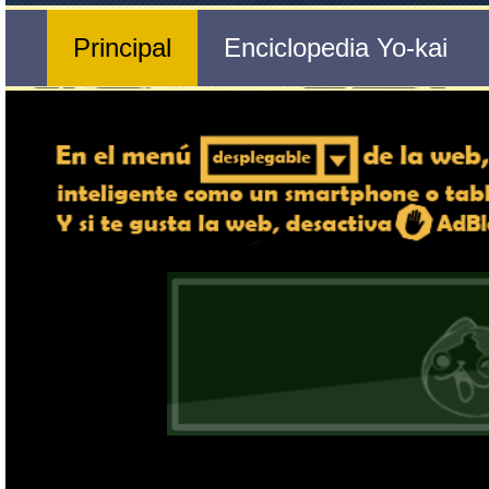
Nº 489 
🔄 Gira el dispositivo
Cuesco
ordenador, en caso de qu
exper
Nombre del Yo-kai
Ente
Tribu