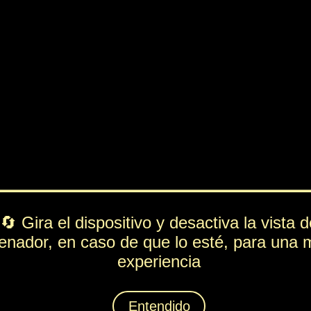
PV
FUE
ESP
DEF
334
176
150
81
Rol
---
Lista de movimientos
Ataque
Cabezazo
Técnica
Helada
Espiritación
Pestilencia
Animáximum
Neblina Apestosa