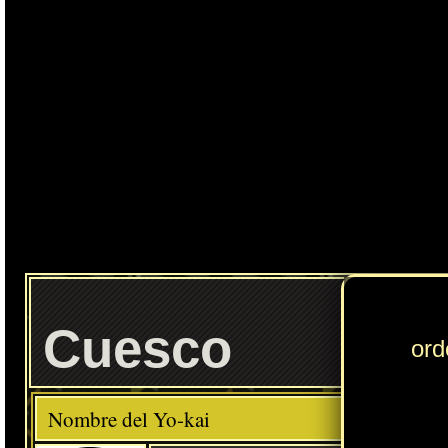
Cuesco
Elemento
Clase
Descripción
Comida favorita
---
Lácteos
Habilidad
Esfera Gaseosa
Localización normal
Colinas del Aura: máquinas expendedoras (Floridablanca)
» Puedes consultar los Yo-kai necesarios para completar cada
Círculo Yo-kai
en
esta sección
.