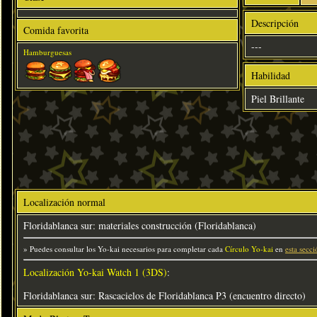
Descripción
Comida favorita
---
Hamburguesas
Habilidad
Piel Brillante
Localización normal
Floridablanca sur: materiales construcción (Floridablanca)
» Puedes consultar los Yo-kai necesarios para completar cada
Círculo Yo-kai
en
esta secci
Localización Yo-kai Watch 1 (3DS)
:
Floridablanca sur: Rascacielos de Floridablanca P3 (encuentro directo)