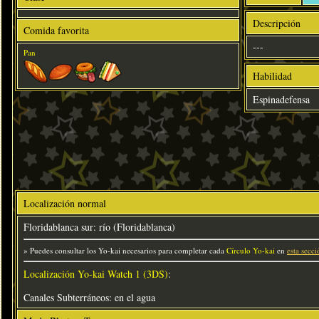
Descripción
Comida favorita
---
Pan
Habilidad
Espinadefensa
Localización normal
Floridablanca sur: río (Floridablanca)
» Puedes consultar los Yo-kai necesarios para completar cada
Círculo Yo-kai
en
esta secci
Localización Yo-kai Watch 1 (3DS)
:
Canales Subterráneos: en el agua