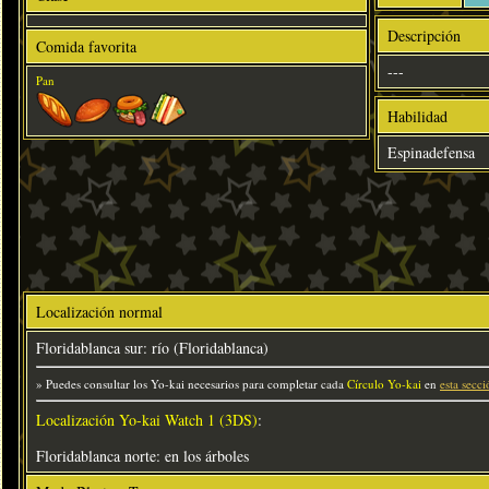
Descripción
Comida favorita
---
Pan
Habilidad
Espinadefensa
Localización normal
Floridablanca sur: río (Floridablanca)
» Puedes consultar los Yo-kai necesarios para completar cada
Círculo Yo-kai
en
esta secci
Localización Yo-kai Watch 1 (3DS)
:
Floridablanca norte: en los árboles