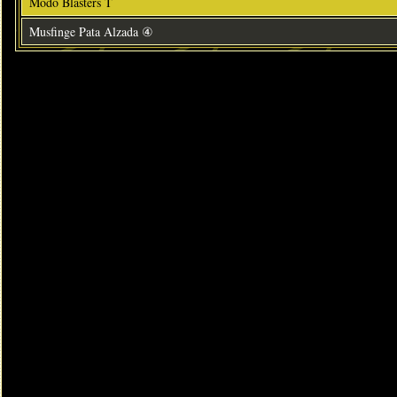
Modo Blasters T
Musfinge Pata Alzada ④