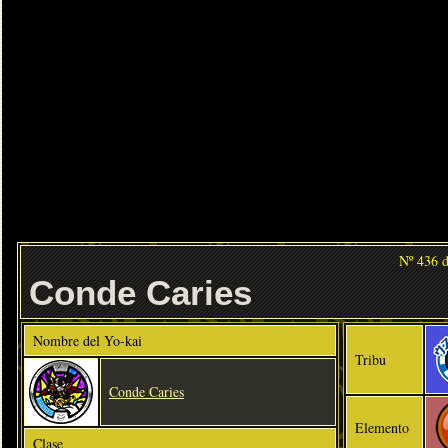
Nº 436 
Conde Caries
Nombre del Yo-kai
Tribu
Conde Caries
Elemento
Clase