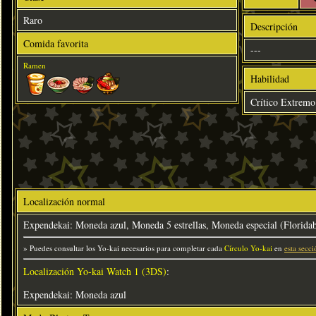
Raro
Descripción
Comida favorita
---
Ramen
Habilidad
Crítico Extremo
Localización normal
Expendekai: Moneda azul, Moneda 5 estrellas, Moneda especial (Florida
» Puedes consultar los Yo-kai necesarios para completar cada
Círculo Yo-kai
en
esta secci
Localización Yo-kai Watch 1 (3DS)
:
Expendekai: Moneda azul