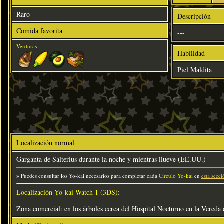
Raro
Descripción
Comida favorita
---
Verduras
Habilidad
Piel Maldita
Localización normal
Garganta de Salterius durante la noche y mientras llueve (EE.UU.)
» Puedes consultar los Yo-kai necesarios para completar cada
Círculo Yo-kai
en
esta secci
Localización Yo-kai Watch 1 (3DS)
:
Zona comercial: en los árboles cerca del Hospital Nocturno en la Vereda 