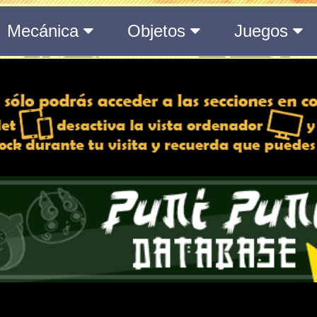
del Medálium de YO-KAI WATCH 3
 y desactiva la vista de
e lo esté, para una mejor
iencia
Atributos
Rango