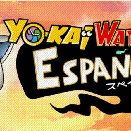
etos
Juegos
Anime y manga
Recursos
C