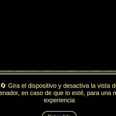
ndido
PV
FUE
ESP
DEF
384
188
78
150
Rol
---
Lista de movimientos
Ataque
Placaje
Técnica
Tornado
Espiritación
Apatía
Animáximum
Balada Solitaria