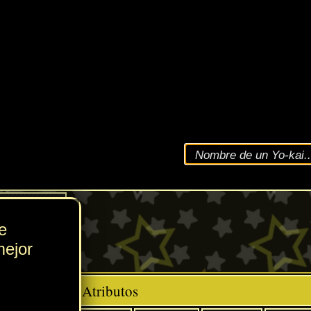
VEL
171