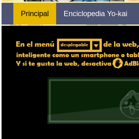
Nº 402 
🔄 Gira el dispositivo
Caseriélago
ordenador, en caso de qu
exper
Nombre del Yo-kai
Tribu