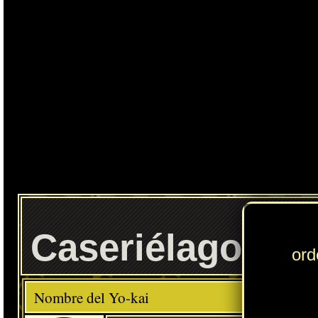
Ente
Caseriélago
Elemento
Clase
Descripción
Comida favorita
---
Carne
Habilidad
Vampírico
Localización normal
Resultado de la fusión entre Enciélago y el objeto Armario cómodo
» Puedes consultar los Yo-kai necesarios para completar cada
Círculo Yo-kai
en
esta sección
.