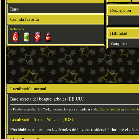
Raro
Descripción
Comida favorita
---
Refrescos
Habilidad
Vampírico
Localización normal
Base secreta del bosque: árboles (EE.UU.)
» Puedes consultar los Yo-kai necesarios para completar cada
Círculo Yo-kai
en
esta secci
Localización Yo-kai Watch 1 (3DS)
:
Floridablanca norte: en los árboles de la zona residencial durante el día si