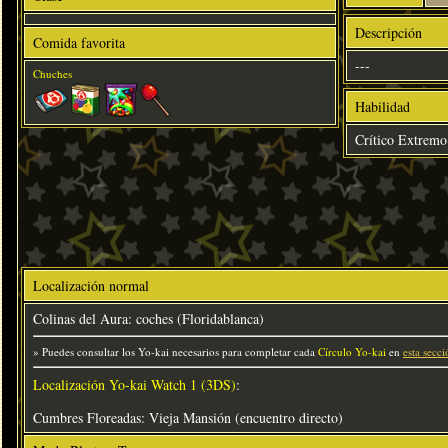
Descripción
Comida favorita
---
Chuches
Habilidad
Crítico Extremo
Localización normal
Colinas del Aura: coches (Floridablanca)
» Puedes consultar los Yo-kai necesarios para completar cada
Círculo Yo-kai
en
esta secci
Localización Yo-kai Watch 1 (3DS)
:
Cumbres Floreadas: Vieja Mansión (encuentro directo)