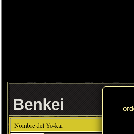
Ente
Benkei
Elemento
Clase
Descripción
Comida favorita
---
Comida china
Habilidad
Caza de Espadas
Localización normal
Colinas del Aura: materiales construcción (Floridablanca)
» Puedes consultar los Yo-kai necesarios para completar cada
Círculo Yo-kai
en
esta sección
.