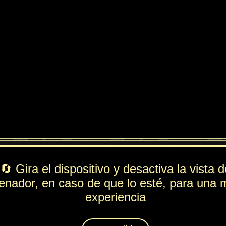
ndido
PV
FUE
ESP
DEF
442
253
52
150
Rol
---
Lista de movimientos
Ataque
Tajo Luminoso
Técnica
Granizo
Espiritación
Torpeza
Animáximum
999 Hojas