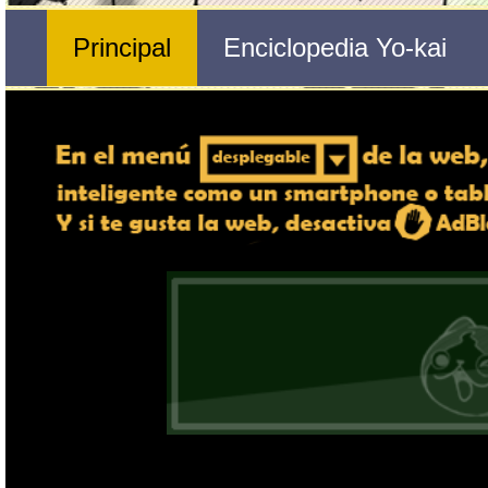
Nº 38 
Benkei
🔄 Gira el dispositivo
ordenador, en caso de qu
exper
Nombre del Yo-kai
Tribu