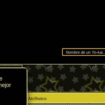
VEL
50