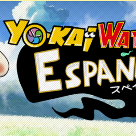
etos
Juegos
Anime y manga
Recursos
C