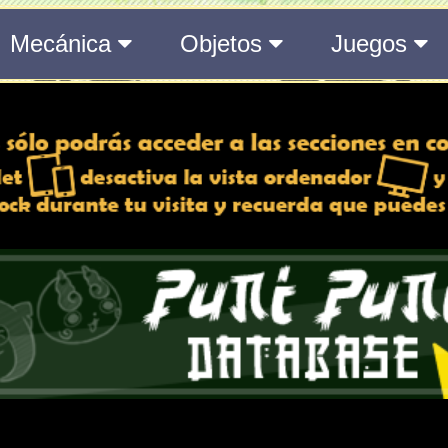
del Medálium de YO-KAI WATCH 3
 y desactiva la vista de
e lo esté, para una mejor
iencia
Atributos
Rango