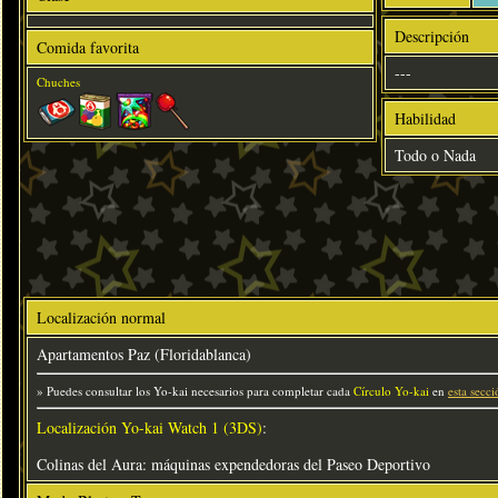
Descripción
Comida favorita
---
Chuches
Habilidad
Todo o Nada
Localización normal
Apartamentos Paz (Floridablanca)
» Puedes consultar los Yo-kai necesarios para completar cada
Círculo Yo-kai
en
esta secci
Localización Yo-kai Watch 1 (3DS)
:
Colinas del Aura: máquinas expendedoras del Paseo Deportivo