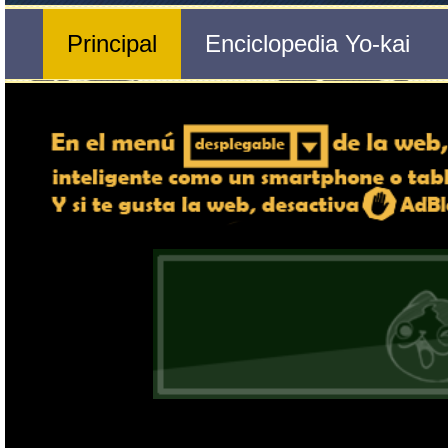
Nº 357 
🔄 Gira el dispositivo
Reversada
ordenador, en caso de qu
exper
Nombre del Yo-kai
Tribu