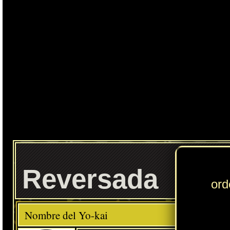
Ente
Reversada
Elemento
Clase
Raro
Descripción
Comida favorita
---
Pan
Habilidad
Imprevisible
Localización normal
Portal Místico
» Puedes consultar los Yo-kai necesarios para completar cada
Círculo Yo-kai
en
esta sección
.