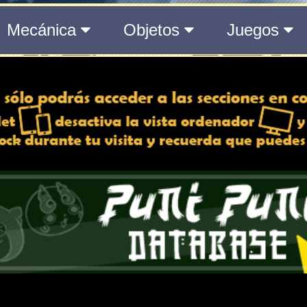
del Medálium de YO-KAI WATCH 3
 y desactiva la vista de
e lo esté, para una mejor
iencia
Atributos
Rango