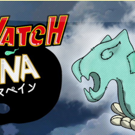
etos
Juegos
Anime y manga
Recursos
C