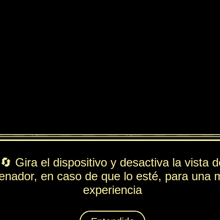
ndido
PV
FUE
ESP
DEF
418
253
48
162
Rol
---
Lista de movimientos
Ataque
Placaje
Técnica
Temporal
Espiritación
Inseguridad
Animáximum
Zona Tarumba