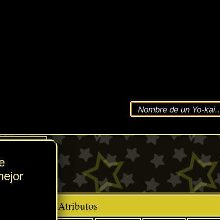
VEL
134