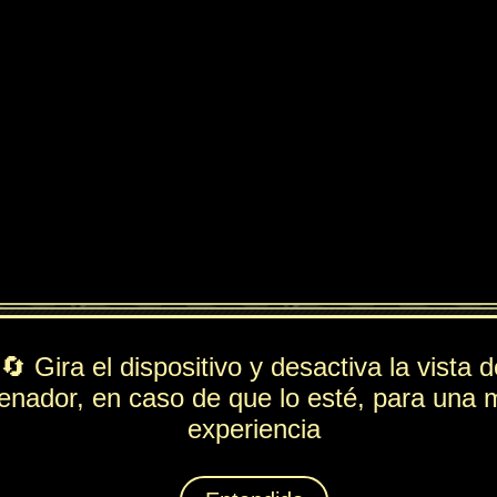
ndido
PV
FUE
ESP
DEF
369
144
113
126
Rol
---
Lista de movimientos
Ataque
Patada Elevada
Técnica
Torrente
Espiritación
Buen Rollo
Animáximum
Héroe Bromista