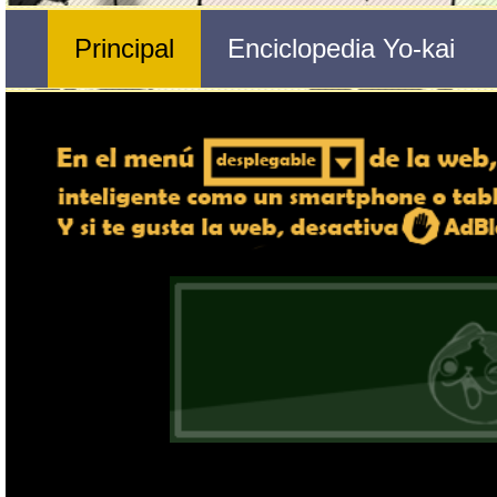
Nº 335 
🔄 Gira el dispositivo
Opti
ordenador, en caso de qu
exper
Nombre del Yo-kai
Tribu