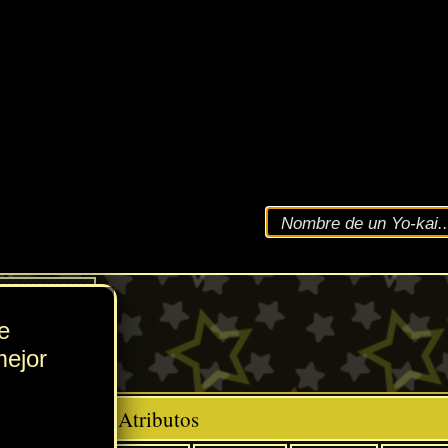
VEL
153