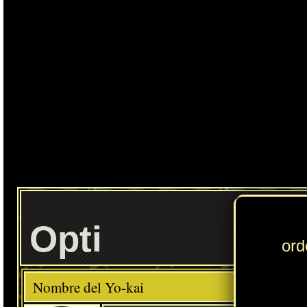
Ente
Opti
Elemento
Clase
Descripción
Comida favorita
---
Lácteos
Habilidad
Optimismo
Localización normal
Monte Arboleda: arbustos (Floridablanca)
» Puedes consultar los Yo-kai necesarios para completar cada
Círculo Yo-kai
en
esta sección
.