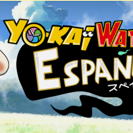
etos
Juegos
Anime y manga
Recursos
C