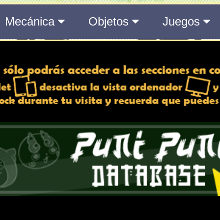
del Medálium de YO-KAI WATCH 3
 y desactiva la vista de
e lo esté, para una mejor
iencia
Atributos
Rango