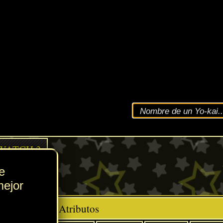
VEL
105