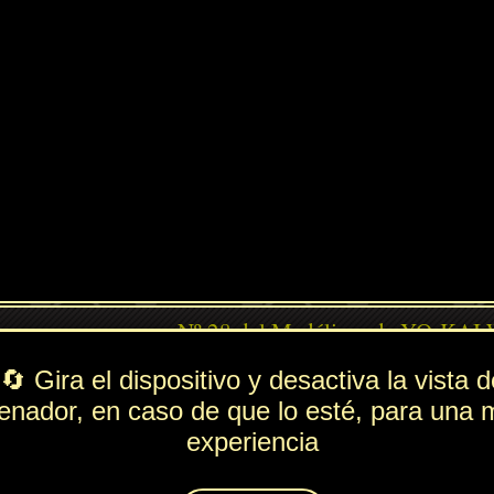
PV
FUE
ESP
DEF
ndido
499
347
64
196
Rol
---
Lista de movimientos
Ataque
Lluvia Punzante
Técnica
Absorción
Espiritación
Maleficio Infernal
Animáximum
Billete al Hades