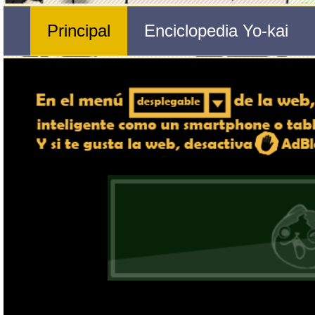
Nº 28 
Genedáver
🔄 Gira el dispositivo
ordenador, en caso de qu
exper
Nombre del Yo-kai
Tribu