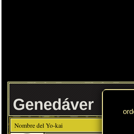
Ente
Genedáver
Elemento
Clase
Raro
Descripción
Comida favorita
---
Verduras
Habilidad
Espiridefensa
Localización normal
Torre Crueleone (Yo-kai World)
» Puedes consultar los Yo-kai necesarios para completar cada
Círculo Yo-kai
en
esta sección
.