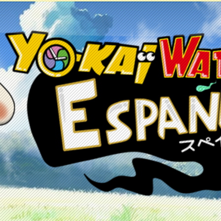
etos
Juegos
Anime y manga
Recursos
C