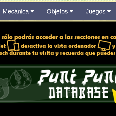
del Medálium de YO-KAI WATCH 3
 y desactiva la vista de
e lo esté, para una mejor
iencia
Atributos
Rango