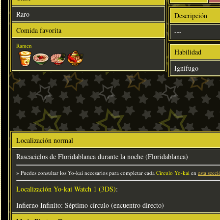
Raro
Descripción
Comida favorita
---
Ramen
Habilidad
Ignífugo
Localización normal
Rascacielos de Floridablanca durante la noche (Floridablanca)
» Puedes consultar los Yo-kai necesarios para completar cada
Círculo Yo-kai
en
esta secci
Localización Yo-kai Watch 1 (3DS)
:
Infierno Infinito: Séptimo círculo (encuentro directo)