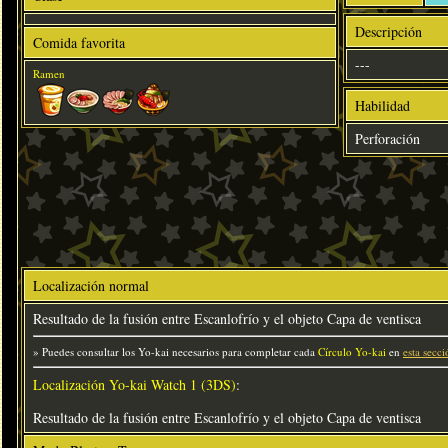
Descripción
Comida favorita
---
Ramen
Habilidad
Perforación
Localización normal
Resultado de la fusión entre Escanlofrío y el objeto Capa de ventisca
» Puedes consultar los Yo-kai necesarios para completar cada
Círculo Yo-kai
en
esta secci
Localización Yo-kai Watch 1 (3DS)
:
Resultado de la fusión entre Escanlofrío y el objeto Capa de ventisca