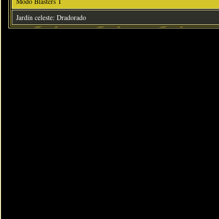
Modo Blasters T
Jardín celeste: Dradorado