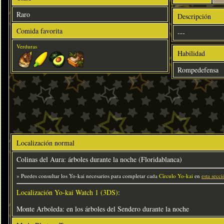
Raro
Descripción
Comida favorita
---
Verduras
Habilidad
Rompedefensa
Localización normal
Colinas del Aura: árboles durante la noche (Floridablanca)
» Puedes consultar los Yo-kai necesarios para completar cada
Círculo Yo-kai
en
esta secci
Localización Yo-kai Watch 1 (3DS)
:
Monte Arboleda: en los árboles del Sendero durante la noche