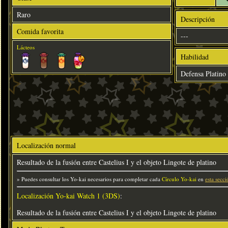
Raro
Descripción
Comida favorita
---
Lácteos
Habilidad
Defensa Platino
Localización normal
Resultado de la fusión entre Castelius I y el objeto Lingote de platino
» Puedes consultar los Yo-kai necesarios para completar cada
Círculo Yo-kai
en
esta secci
Localización Yo-kai Watch 1 (3DS)
:
Resultado de la fusión entre Castelius I y el objeto Lingote de platino