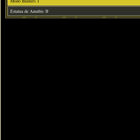
Modo Blasters T
Estatua de Amubis ③