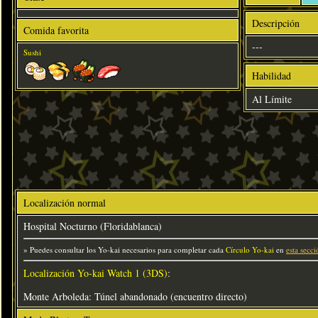
Descripción
Comida favorita
---
Sushi
Habilidad
Al Límite
Localización normal
Hospital Nocturno (Floridablanca)
» Puedes consultar los Yo-kai necesarios para completar cada
Círculo Yo-kai
en
esta secci
Localización Yo-kai Watch 1 (3DS)
:
Monte Arboleda: Túnel abandonado (encuentro directo)