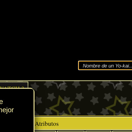
VEL
47