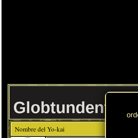
Ente
Globtundente
Elemento
Clase
Descripción
Comida favorita
---
Lácteos
Habilidad
Al Límite
Localización normal
Mansión Hazeltine: pasadizo subterráneo (EE.UU.)
» Puedes consultar los Yo-kai necesarios para completar cada
Círculo Yo-kai
en
esta sección
.