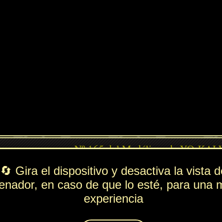
PV
FUE
ESP
DEF
ndido
470
148
53
253
Rol
---
Lista de movimientos
Ataque
Palmetazo
Técnica
Torrente
Espiritación
Superpinchazo
Animáximum
Bofetada Férrea