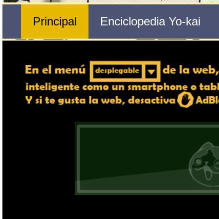
Nº 165 
Globtundente
🔄 Gira el dispositivo
ordenador, en caso de qu
exper
Nombre del Yo-kai
Tribu