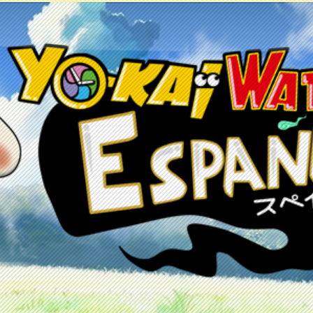
etos
Juegos
Anime y manga
Recursos
C