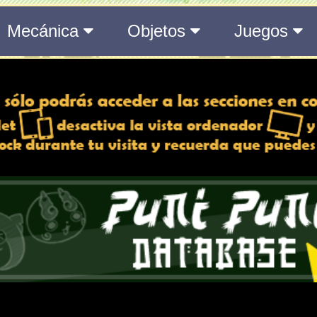
del Medálium de YO-KAI WATCH 3
 y desactiva la vista de
e lo esté, para una mejor
iencia
Atributos
Rango