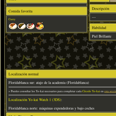
Descripción
Comida favorita
---
Curry
Habilidad
Piel Brillante
Localización normal
Floridablanca sur: atajo de la academia (Floridablanca)
» Puedes consultar los Yo-kai necesarios para completar cada
Círculo Yo-kai
en
esta secci
Localización Yo-kai Watch 1 (3DS)
:
Floridablanca norte: máquinas expendedoras y bajo coches