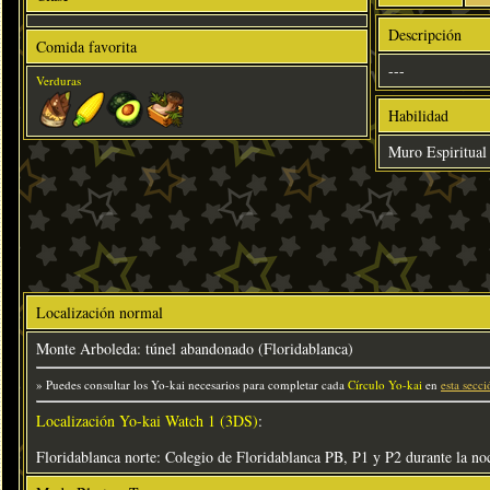
Descripción
Comida favorita
---
Verduras
Habilidad
Muro Espiritual
Localización normal
Monte Arboleda: túnel abandonado (Floridablanca)
» Puedes consultar los Yo-kai necesarios para completar cada
Círculo Yo-kai
en
esta secci
Localización Yo-kai Watch 1 (3DS)
:
Floridablanca norte: Colegio de Floridablanca PB, P1 y P2 durante la no