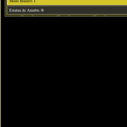
Modo Blasters T
Estatua de Amubis ④