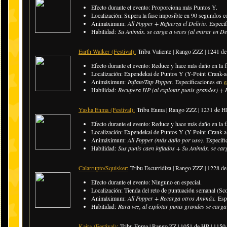
Efecto durante el evento: Proporciona más Puntos Y.
Localización: Supera la fase imposible en 90 segundos 
Animáximum:
All Popper + Refuerza el Delirio.
Especi
Habilidad:
Su Animáx. se carga a veces (al entrar en De
Earth Walker
(Festival)
:
Tribu Valiente | Rango ZZZ | 1241 
Efecto durante el evento: Reduce y hace más daño en la
Localización: Expendekai de Puntos Y (Y-Point Crank-a-
Animáximum:
Inflate/Tap Popper.
Especificaciones en
e
Habilidad:
Recupera HP (al explotar punis grandes) + R
Yasha Enma
(Festival)
:
Tribu Enma | Rango ZZZ | 1231 de H
Efecto durante el evento: Reduce y hace más daño en la
Localización: Expendekai de Puntos Y (Y-Point Crank-a-
Animáximum:
All Popper (más daño por uso).
Especifi
Habilidad:
Sus punis caen inflados + Su Animáx. se carg
Calarrupto/Squisker:
Tribu Escurridiza | Rango ZZZ | 1228 
Efecto durante el evento: Ninguno en especial.
Localización: Tienda del reto de puntuación semanal (Sc
Animáximum:
All Popper + Recarga otros Animáx.
Esp
Habilidad:
Rara vez, al explotar punis grandes se carga
Kaira
(Festival)
:
Tribu Enma | Rango ZZ |
1051 de HP | 115