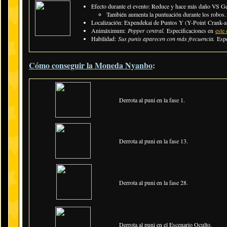
Efecto durante el evento: Reduce y hace más daño VS G
​También aumenta la puntuación durante los robos.
Localización: Expendekai de Puntos Y (Y-Point Crank-a-
Animáximum:
Popper central.
Especificaciones en
este 
Habilidad:
Sus punis aparecen con más frecuencia.
Espe
Cómo conseguir la Moneda Nyanbo
:
Derrota al puni en la fase 1.
Derrota al puni en la fase 13.
Derrota al puni en la fase 28.
Derrota al puni en el Escenario Oculto.