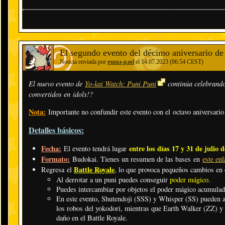
El segundo evento del décimo aniversario de 
Noticia enviada por
ɐɯuǝ-pɹol
el 14.07.2023 (06:54 CEST)
El nuevo evento de
Yo-kai Watch: Puni Puni
continúa celebrando 
convertidos en idols!?
Nota:
Importante no confundir este evento con el octavo aniversario d
Detalles básicos:
Fecha:
entre los días 17 y 31 de julio 
El evento tendrá lugar
Formato:
Budokai. Tienes un resumen de las bases en
este enl
Battle Royale
Regresa el
, lo que provoca pequeños cambios en 
Al derrotar a un puni puedes conseguir
poder mágico
.
Puedes intercambiar por objetos el poder mágico acumulad
En este evento, Shutendoji (SSS) y Whisper (SS) pueden a
los robos del yokodori, mientras que Earth Walker (ZZ) y
daño en el Battle Royale.