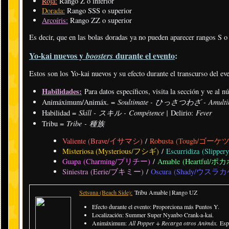
Roja:
Rango Z o inferior
Dorada:
Rango SSS o superior
Arcoíris:
Rango ZZ o superior
Es decir, que en las bolas doradas ya no pueden aparecer rangos S o
Yo-kai nuevos y
durante el evento
:
boosters
Estos son los Yo-kai nuevos y su efecto durante el transcurso del ev
Habilidades:
Para datos específicos, visita la sección y ve al 
Soultimate - ひっさつわざ - Amulti
Animáximum/Animáx. =
Skill - スキル - Compétence |
Fever
Habilidad =
Delirio:
Tribe - 種族
Tribu =
Valiente (Brave/イサマシ)
/
Robusta (Tough/ゴーケ
Misteriosa (Mysterious/フシギ)
/
Escurridiza (Sli
Guapa (Charming/プリチー)
/
Amable (Heartful/ポ
Siniestra (Eerie/ブキミー)
/
Oscura (Shady/ウスラカ
Setsuna (Beach Side):
Tribu Amable | Rango UZ
Efecto durante el evento: Proporciona más Puntos Y.
Localización: Summer Super Nyanbo Crank-a-kai.
Animáximum:
All Popper + Recarga otros Animáx.
Esp