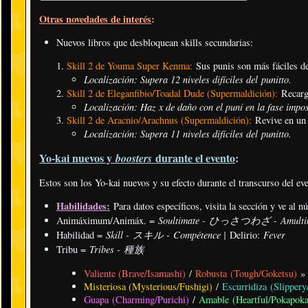
Otras novedades de interés
:
Nuevos libros que desbloquean skills secundarias:
Skill 2 de Youma Super Kenma:
Sus punis son más fáciles de
Localización: Supera 12 niveles difíciles del punitto
.
Skill 2 de Eleganfibio/Toadal Dude (Supermaldición):
Recarga
Localización: Haz x de daño con el puni en la fase impos
Skill 2 de Aracnio/Arachnus (Supermaldición):
Revive en un 
Localización:
Supera 11 niveles difíciles del punitto.
Yo-kai nuevos y
durante el evento
:
boosters
Estos son los Yo-kai nuevos y su efecto durante el transcurso del ev
Habilidades:
Para datos específicos, visita la sección y ve al 
Soultimate - ひっさつわざ - Amulti
Animáximum/Animáx. =
Skill - スキル - Compétence |
Fever
Habilidad =
Delirio:
Tribes - 種族
Tribu =
Valiente (Brave/Isamashi)
/
Robusta (Tough/Goketsu)
Misteriosa (Mysterious/Fushigi)
/
Escurridiza (Slipper
Guapa (Charming/Purichi)
/
Amable (Heartful/Pokapoka