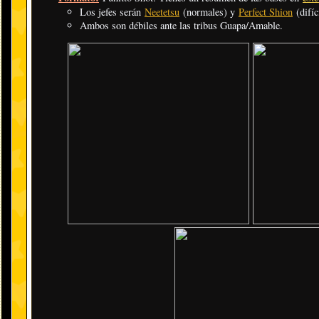
Los jefes serán
Neetetsu
(normales) y
Perfect Shion
(difíc
Ambos son débiles ante las tribus Guapa/Amable.