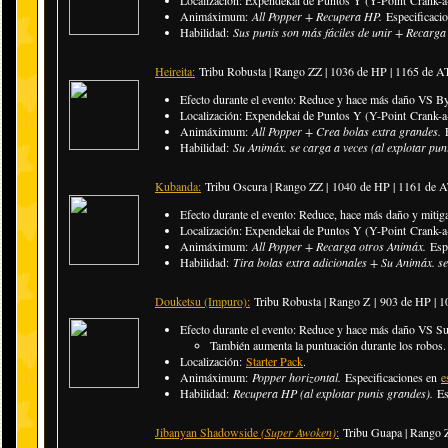
Animáximum:
All Popper + Recupera HP.
Especificaci
Habilidad:
Sus punis son más fáciles de unir + Recarga
Heireita:
Tribu Robusta | Rango ZZ | 1036 de HP | 1165 de 
Efecto durante el evento: Reduce y hace más daño VS B
Localización: Expendekai de Puntos Y (Y-Point Crank-a-
Animáximum:
All Popper + Crea bolas extra grandes.
Habilidad:
Su Animáx. se carga a veces (al explotar pu
Kubanda:
Tribu Oscura | Rango ZZ | 1040 de HP | 1161 de 
Efecto durante el evento: Reduce, hace más daño y miti
Localización: Expendekai de Puntos Y (Y-Point Crank-a-
Animáximum:
All Popper + Recarga otros Animáx.
Esp
Habilidad:
Tira bolas extra adicionales + Su Animáx. se
Douketsu (Impuro):
Tribu Robusta | Rango Z | 903 de HP | 
Efecto durante el evento: Reduce y hace más daño VS S
​También aumenta la puntuación durante los robos.
Localización:
Starter Pack
.
Animáximum:
Popper horizontal.
Especificaciones en
e
Habilidad:
Recupera HP (al explotar punis grandes).
Es
Jibanyan Shadowside
(Super Awoken)
:
Tribu Guapa | Rango 