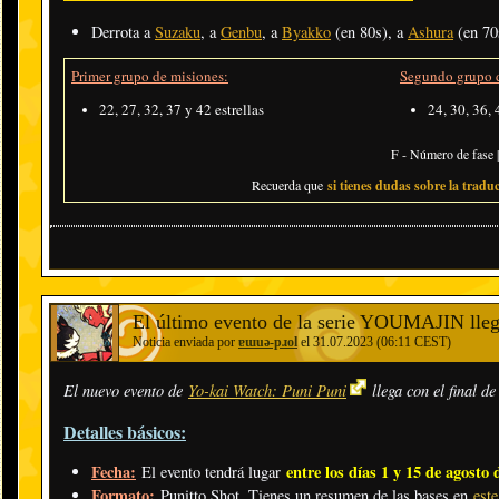
Derrota a
Suzaku
, a
Genbu
, a
Byakko
(en 80s), a
Ashura
(en 70
Primer grupo de misiones:
Segundo grupo d
22, 27, 32, 37 y 42 estrellas
24, 30, 36, 
F - Número de fase |
Recuerda que
si tienes dudas sobre la traduc
El último evento de la serie YOUMAJIN lleg
Noticia enviada por
ɐɯuǝ-pɹol
el 31.07.2023 (06:11 CEST)
El nuevo evento de
Yo-kai Watch: Puni Puni
llega con el final d
Detalles básicos:
Fecha:
entre los días 1 y 15 de agosto 
El evento tendrá lugar
Formato:
Punitto Shot. Tienes un resumen de las bases en
este