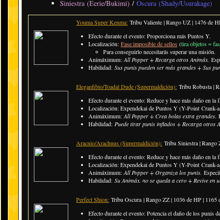
Siniestra (Eerie/Bukimi)
/
Oscura (Shady/Usurakage)
Youma Super Kenma:
Tribu Valiente | Rango UZ | 1476 de 
Efecto durante el evento: Proporciona más Puntos Y.
Localización:
Fase imposible de sellos
(
tira objetos = fa
​Para conseguirlo necesitarás superar una misión.
Animáximum:
All Popper + Recarga otros Animáx.
Esp
Habilidad:
Sus punis pueden ser más grandes + Sus puni
Eleganfibio/Toadal Dude (Supermaldición):
Tribu Robusta | 
Efecto durante el evento:
Reduce y hace más daño en la f
Localización: Expendekai de Puntos Y (Y-Point Crank-a-
Animáximum:
All Popper + Crea bolas extra grandes.
Habilidad:
Puede tirar punis inflados + Recarga otros 
Aracnio/Arachnus (Supermaldición):
Tribu Siniestra | Rang
Efecto durante el evento:
Reduce y hace más daño en la f
Localización: Expendekai de Puntos Y (Y-Point Crank-a-
Animáximum:
All Popper + Organiza los punis.
Especi
Habilidad:
Su Animáx. no se queda a cero + Revive en 
Perfect Shion:
Tribu Oscura | Rango ZZ | 1036 de HP | 1165
Efecto durante el evento:
Potencia el daño de los punis de