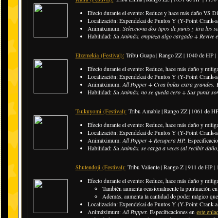
Efecto durante el evento: Reduce y hace más daño VS 
Localización: Expendekai de Puntos Y (Y-Point Crank-a-
Animáximum:
Selecciona dos tipos de punis y tira los 
Habilidad:
Su Animáx. empieza algo cargado + Revive 
Elzemekia
(Festival)
:
Tribu Guapa | Rango ZZ | 1040 de HP 
Efecto durante el evento: Reduce, hace más daño y mitig
Localización: Expendekai de Puntos Y (Y-Point Crank-a-
Animáximum:
All Popper + Crea bolas extra grandes.
Habilidad:
Su Animáx. no se queda cero + Sus punis son
Tsukuyomi
(Festival)
:
Tribu Amable | Rango ZZ | 1061 de H
Efecto durante el evento: Reduce, hace más daño y mitig
Localización: Expendekai de Puntos Y (Y-Point Crank-a-
Animáximum:
All Popper + Recupera HP.
Especificaci
Habilidad:
Su Animáx. se carga a veces (al recibir daño
Shutendoji
(Festival)
:
Tribu Valiente | Rango Z | 911 de HP 
Efecto durante el evento: Reduce, hace más daño y mitig
También aumenta ocasionalmente la puntuación en 
Además, aumenta la cantidad de poder mágico que
Localización: Expendekai de Puntos Y (Y-Point Crank-a-
Animáximum:
All Popper.
Especificaciones en
este enla