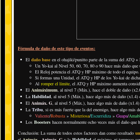
Fórmula de daño de este tipo de eventos:
daño base
El
en el ohajiki/punitto parte de la suma del ATQ 
Un Yo-kai al Nivel 50, 60, 70, 80 o 90 hace más daño que u
El Reloj potencia el ATQ y HP máximo de todo el equipo.
Si formas una Unidad, el ATQ y HP de los Yo-kai de dicha 
Al
romper el límite
, el ATQ y HP máximo aumenta consid
Animáximum
El
, al nivel 7 (Máx.), hace el doble de daño (x2.
Habilidad
La
, al nivel 5 (Máx.), hace algo más de daño (x1.4) 
Animáx. G
El
, al nivel 5 (Máx.), hace algo más de daño (x1.4)
Tribu
La
, si es más fuerte que la del enemigo, hace algo más d
Valiente
/
Robusta
»
Misteriosa
/
Escurridiza
»
Guapa
/
Amab
Boosters
Los
hacen normalmente ocho veces más el daño que ha
un
Conclusión: La suma de todos estos factores dan como resultado
Animáx
Animáx. G
Habilidad
el
.
,
y la
al máximo, ni tampoco co