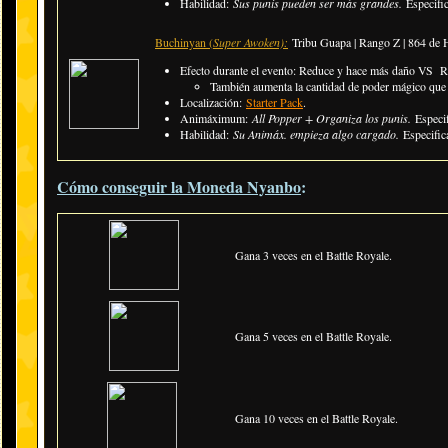
Habilidad:
Sus punis pueden ser más grandes.
Especifi
Buchinyan (
Super Awoken):
Tribu Guapa | Rango Z | 864 de
Efecto durante el evento: Reduce y hace más daño VS 
También aumenta la cantidad de poder mágico que
Localización:
Starter Pack
.
Animáximum:
All Popper + Organiza los punis.
Especi
Habilidad:
Su Animáx. empieza algo cargado.
Especific
Cómo conseguir la Moneda Nyanbo
:
Gana 3 veces en el Battle Royale.
Gana 5 veces en el Battle Royale.
Gana 10 veces en el Battle Royale.