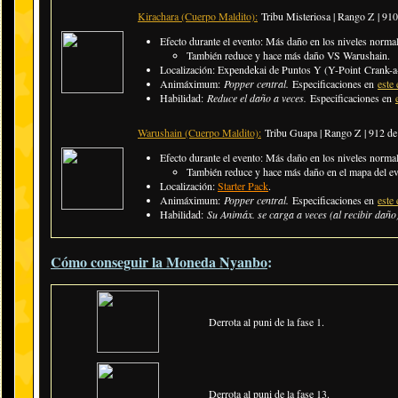
Kirachara (Cuerpo Maldito):
Tribu Misteriosa | Rango Z | 9
Efecto durante el evento:
Más daño en los niveles normale
​También reduce y hace más daño VS Warushain.
Localización: Expendekai de Puntos Y (Y-Point Crank-a-
Animáximum:
Popper central.
Especificaciones en
este 
Habilidad:
Reduce el daño a veces.
Especificaciones en
Warushain (Cuerpo Maldito):
Tribu Guapa | Rango Z | 912 d
Efecto durante el evento:
Más daño en los niveles normale
​También reduce y hace más daño en el mapa del ev
Localización:
Starter Pack
.
Animáximum:
Popper central.
Especificaciones en
este 
Habilidad:
Su Animáx. se carga a veces (al recibir daño
Cómo conseguir la Moneda Nyanbo
:
Derrota al puni de la fase 1.
Derrota al puni de la fase 13.