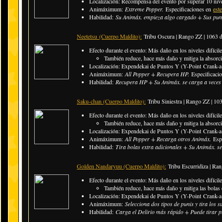
Localización: Recompensa del evento por superar 10 nive
Animáximum:
Extreme Popper.
Especificaciones en
est
Habilidad:
Su Animáx. empieza algo cargado + Sus pun
Neetetsu
(Cuerpo Maldito)
:
Tribu Oscura | Rango ZZ |
1063 
Efecto durante el evento:
Más daño en los niveles difícile
​También reduce, hace más daño y mitiga la abso
Localización: Expendekai de Puntos Y (Y-Point Crank-a-
Animáximum:
All Popper + Recupera HP.
Especificaci
Habilidad:
Recupera HP + Su Animáx. se carga a veces 
Saku-chan (Cuerpo Maldito):
Tribu Siniestra | Rango ZZ | 1
Efecto durante el evento:
Más daño en los niveles difícile
​También reduce, hace más daño y mitiga la absor
Localización: Expendekai de Puntos Y (Y-Point Crank-a-
Animáximum:
All Popper + Recarga otros Animáx.
Esp
Habilidad:
Tira bolas extra adicionales + Su Animáx. se 
Golden Nandaryuu (Cuerpo Maldito):
Tribu Escurridiza | R
Efecto durante el evento:
Más daño en los niveles difícile
​También reduce, hace más daño y mitiga las bolas
Localización: Expendekai de Puntos Y (Y-Point Crank-a-
Animáximum:
Selecciona dos tipos de punis y tira los 
Habilidad:
Carga el Delirio más rápido + Puede tirar p