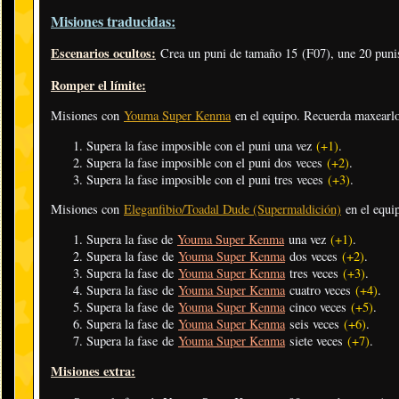
Misiones traducidas:
Escenarios ocultos:
Crea un puni de tamaño 15 (F07), une 20 punis
Romper el límite:
Misiones con
Youma Super Kenma
en el equipo. Recuerda maxearl
Supera la fase imposible con el puni una vez
(+1)
.
Supera la fase imposible con el puni dos veces
(+2)
.
Supera la fase imposible con el puni tres veces
(+3)
.
Misiones con
Eleganfibio/Toadal Dude (Supermaldición)
en el equi
Supera la fase de
Youma Super Kenma
una vez
(+1)
.
Supera la fase de
Youma Super Kenma
dos veces
(+2)
.
Supera la fase de
Youma Super Kenma
tres veces
(+3)
.
Supera la fase de
Youma Super Kenma
cuatro veces
(+4)
.
Supera la fase de
Youma Super Kenma
cinco veces
(+5)
.
Supera la fase de
Youma Super Kenma
seis veces
(+6)
.
Supera la fase de
Youma Super Kenma
siete veces
(+7)
.
Misiones extra: