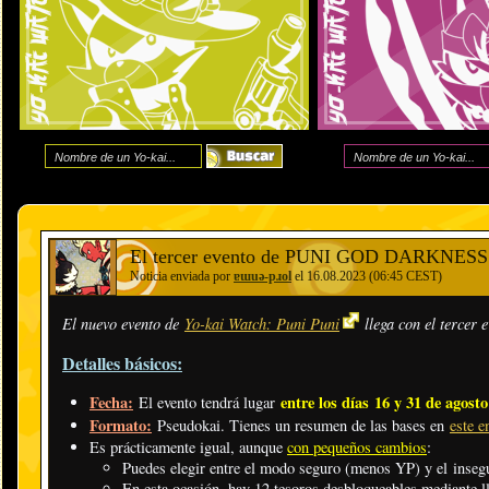
El tercer evento de PUNI GOD DARKNESS ll
Noticia enviada por
ɐɯuǝ-pɹol
el 16.08.2023 (06:45 CEST)
El nuevo evento de
Yo-kai Watch: Puni Puni
llega con el tercer 
Detalles básicos:
Fecha:
entre los días
16 y 31 de agost
El evento tendrá lugar
Formato:
Pseudokai. Tienes un resumen de las bases en
este e
Es prácticamente igual, aunque
con pequeños cambios
:
Puedes elegir entre el modo seguro (menos YP) y el inse
En esta ocasión, hay 12 tesoros desbloqueables mediante l