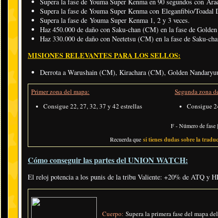
Supera la fase de Youma Super Kenma en 90 segundos con Arac
Supera la fase de Youma Super Kenma con Eleganfibio/Toadal 
Supera la fase de Youma Super Kenma 1, 2 y 3 veces.
Haz 450.000 de daño con Saku-chan (CM) en la fase de Golde
Haz 330.000 de daño con Neetetsu (CM) en la fase de Saku-ch
MISIONES RELEVANTES PARA LOS SELLOS:
Derrota a Warushain (CM), Kirachara (CM), Golden Nandary
Primer zona del mapa:
Segunda zona d
Consigue 22, 27, 32, 37 y 42 estrellas
Consigue 24
F - Número de fase |
Recuerda que
si tienes dudas sobre la traduc
Cómo conseguir las partes del UNION WATCH:
El reloj potencia a los punis de la tribu Valiente: +20% de ATQ y H
Cuerpo:
Supera la primera fase del mapa del