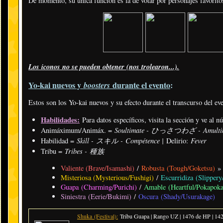
De momento, su única función es la de votar por personajes favorito
Los iconos no se pueden obtener (nos trolearon...).
Yo-kai nuevos y
durante el evento
:
boosters
Estos son los Yo-kai nuevos y su efecto durante el transcurso del ev
Habilidades:
Para datos específicos, visita la sección y ve al 
Soultimate - ひっさつわざ - Amulti
Animáximum/Animáx. =
Skill - スキル - Compétence |
Fever
Habilidad =
Delirio:
Tribes - 種族
Tribu =
Valiente (Brave/Isamashi)
/
Robusta (Tough/Goketsu)
Misteriosa (Mysterious/Fushigi)
/
Escurridiza (Slipper
Guapa (Charming/Purichi)
/
Amable (Heartful/Pokapoka
Siniestra (Eerie/Bukimi)
/
Oscura (Shady/Usurakage)
Shuka
(Festival)
:
Tribu Guapa | Rango UZ | 1476 de HP | 1