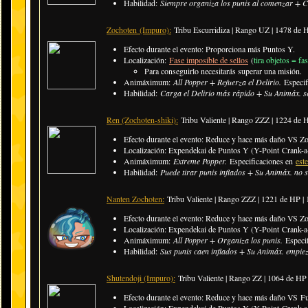
Habilidad:
Siempre organiza los punis al comenzar + C
Zochoten (Impuro):
Tribu Escurridiza | Rango UZ | 1478 de
Efecto durante el evento: Proporciona más Puntos Y.
Localización:
Fase imposible de sellos
(
tira objetos = fa
​Para conseguirlo necesitarás superar una misión.
Animáximum:
All Popper + Refuerza el Delirio.
Especi
Habilidad:
Carga el Delirio más rápido + Su Animáx. se 
Ren (Zochoten-shiki):
Tribu Valiente | Rango ZZZ | 1224 de
Efecto durante el evento: Reduce y hace más daño VS Z
Localización: Expendekai de Puntos Y (Y-Point Crank-a-
Animáximum:
Extreme Popper.
Especificaciones en
est
Habilidad:
Puede tirar punis inflados + Su Animáx. no 
Nanten Zochoten:
Tribu Valiente | Rango ZZZ | 1221 de HP 
Efecto durante el evento: Reduce y hace más daño VS Z
Localización: Expendekai de Puntos Y (Y-Point Crank-a-
Animáximum:
All Popper + Organiza los punis.
Especi
Habilidad:
Sus punis caen inflados + Su Animáx. empie
Shutendoji (Impuro):
Tribu Valiente | Rango ZZ | 1064 de H
Efecto durante el evento: Reduce y hace más daño VS 
Localización: Expendekai de Puntos Y (Y-Point Crank-a-