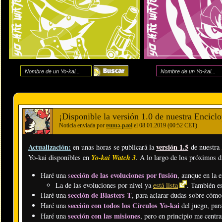
¡Disponible la versión 1.0 de nuestra Enciclo
Noticia enviada por
ɐɯuǝ-pɹol
el 08.01.2019 (00:52 CET)
Actualización:
versión 1.5
en unas horas se publicará la
de nuestra
Yo-kai Watch 3
Yo-kai disponibles en
. A lo largo de los próximos d
ección de las evoluciones por fusión
Haré una
s
, aunque en la 
La de las evoluciones por nivel ya
está lista
. También es
sección de Blasters T
Haré una
, para aclarar dudas sobre cómo
sección con todos los Círculos Yo-kai
Haré una
del juego, par
sección con las misiones
Haré una
, pero en principio me centra