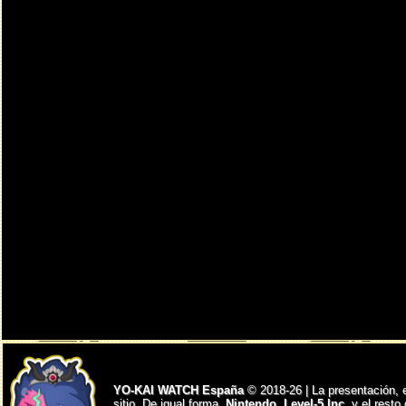
YO-KAI WATCH España
© 2018-26 | La presentación, 
sitio. De igual forma,
Nintendo
,
Level-5 Inc.
y el resto