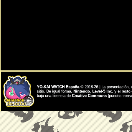
YO-KAI WATCH España
© 2018-26 | La presentación, 
sitio. De igual forma,
Nintendo
,
Level-5 Inc.
y el resto
bajo una licencia de
Creative Commons
(puedes consul