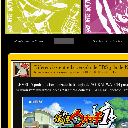
Diferencias entre la versión de 3DS y la d
Noticia enviada por
ɐɯuǝ-pɹol
el 13.10.2019 (18:47 CEST)
LEVEL-5 podría haber lanzado la trilogía de YO-KAI WATCH para Nin
versión remasterizada no es para tirar cohetes... Aún así, decidió la