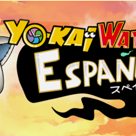
etos
Juegos
Anime y manga
Recursos
C