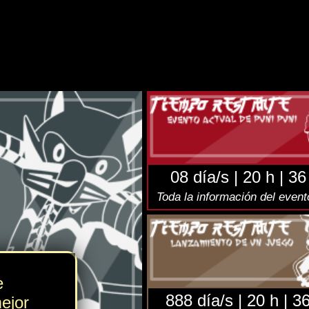
NSION
juego
aquí
.
elegram
(Twitter):