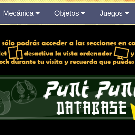
08 día/s | 20 h | 36
Toda la información del even
 y desactiva la vista de
888 día/s | 20 h | 3
e lo esté, para una mejor