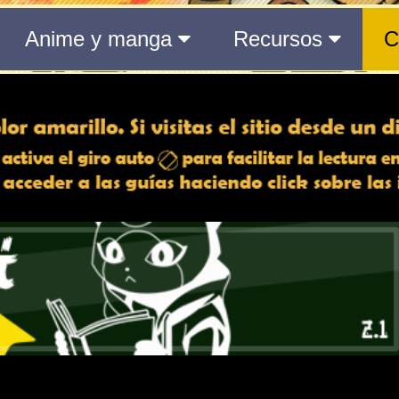
 min | 29 s
to actual
aquí
.
6 min | 29 s