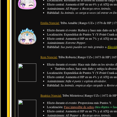
Efecto central: Aumenta el HP en un 6% y el ATQ en un 
Animáximum:
All Popper + Recarga otros Animáx
.
Habilidad:
Su Animáx. se carga a veces (al entrar en De
Emilia Nupcial:
Tribu Amable | Rango UZ+ |
1576 de HP | 1
Efecto durante el evento: Reduce y hace más daño en la f
Localización: Expendekai de Puntos Y (Y-Point Crank-a-
Efecto central: Aumenta el HP en un 7% y el ATQ en un 
Animáximum:
Extreme Popper
.
Habilidad:
Sus punis pueden ser más grandes +
Elecció
Rem Nupcial:
Tribu Robusta | Rango UZ+ |
1673 de HP | 16
Efecto durante el evento: Hace más daño en los niveles di
También reduce, hace más daño y mitiga la absorció
Localización: Expendekai de Puntos Y (Y-Point Crank-a-
Efecto central: Aumenta el HP en un 4% y el ATQ en un 
Animáximum:
Infla 4 punis y explota alrededor
.
Habilidad:
Su Animáx. empieza algo cargado + Revive 
Beatrice Nupcial:
Tribu Misteriosa
| Rango UZ+ |
1672 de HP
Efecto durante el evento: Proporciona más Puntos Y.
Localización:
Fase imposible de sellos
(
tira objetos = fa
Efecto central: Aumenta el HP en un 7% y el ATQ en un 5
Animáximum:
All Popper + Recarga otros Animáx
.