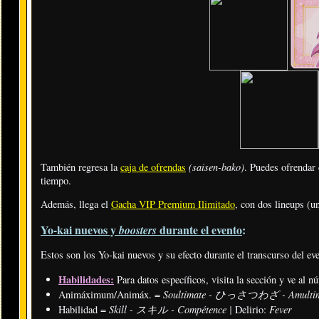
(saisen-bako)
También regresa la
caja de ofrendas
. Puedes ofrenda
tiempo.
Además, llega el
Gacha VIP Premium Ilimitado
, con dos lineups (un
Yo-kai nuevos y
durante el evento
:
boosters
Estos son los Yo-kai nuevos y su efecto durante el transcurso del ev
Habilidades:
Para datos específicos, visita la sección y ve al n
Soultimate - ひっさつわざ - Amulti
Animáximum/Animáx. =
Skill - スキル - Compétence |
Fever
Habilidad =
Delirio: