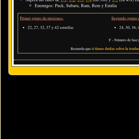
Enemigos: Puck, Subaru, Ram, Rem y Emilia
Primer grupo de misiones:
Segundo grupo d
22, 27, 32, 37 y 42 estrellas
24, 30, 36, 
F - Número de fase |
Recuerda que
si tienes dudas sobre la traduc