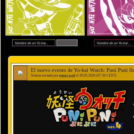
El nuevo evento de Yo-kai Watch: Puni Puni ll
Noticia enviada por
ɐɯuǝ-pɹol
el 29.05.2026 (07:30 CEST)