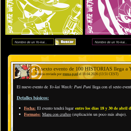
El sexto evento de 100 HISTORIAS llega a 
Noticia enviada por
ɐɯuǝ-pɹol
el 18.04.2026 (13:51 CEST)
Yo-kai Watch: Puni Puni
El nuevo evento de
llega con el sexto even
Detalles básicos:
Fecha:
entre los días 18 y 30 de abril 
El evento tendrá lugar
Formato:
Mapa con crafteo
(explicación un poco más abajo).