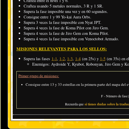
Craftea entre el nivel 1 y 6.
Craftea usando 5 metales normales, 3 R y 1 SR.
Supera la fase imposible una vez y en 60 segundos.
Consigue entre 1 y 99 Yo-kai Aura Orbs.
Supera 3 veces la fase imposible con Nyat JPT.
Supera 4 veces la fase de Koma Pilot con Jiro Gem.
Supera 4 veces la fase de Jiro Gem con Koma Pilot.
Supera 4 veces la fase imposible con Venoctobot Armado.
MISIONES RELEVANTES PARA LOS SELLOS:
Supera las fases
1-1
,
1-2
,
1-3
,
1-4
(en 25s) y
1-5
(en 35s) en el
Enemigos: Aydroide Y, Kyubot, Robonyan, Jiro Gem y Ko
Primer grupo de misiones:
Consigue entre 13 y 33 estrellas en la primera parte del mapa del 
F - Número de fase |
Recuerda que
si tienes dudas sobre la traduc