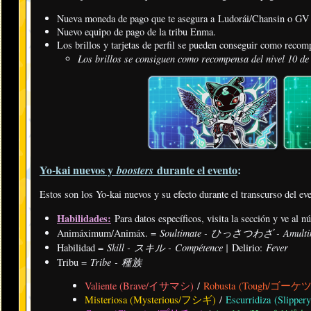
Nueva moneda de pago que te asegura a Ludorái/Chansin o GV
Nuevo equipo de pago de la tribu Enma.
Los brillos y tarjetas de perfil se pueden conseguir como recom
Los brillos se consiguen como recompensa del nivel 10 de 
Yo-kai nuevos y
durante el evento
:
boosters
Estos son los Yo-kai nuevos y su efecto durante el transcurso del ev
Habilidades:
Para datos específicos, visita la sección y ve al 
Soultimate - ひっさつわざ - Amulti
Animáximum/Animáx. =
Skill - スキル - Compétence |
Fever
Habilidad =
Delirio:
Tribe - 種族
Tribu =
Valiente (Brave/イサマシ)
/
Robusta (Tough/ゴーケ
Misteriosa (Mysterious/フシギ)
/
Escurridiza (Sli