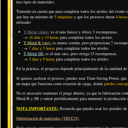
tres tipos de materiales.
Teniendo en cuenta que para completar todos los niveles del evento
que hay un máximo de
5 máquinas
y que los procesos duran
4 horas
utilizado:
Y-Metal (plata)
:
es el más básico y ofrece 3 recompensas.
→
16 días y 19 horas
para completar todos los niveles.
Y-Metal R (oro):
es menos común, pero proporciona 7 recompe
→
7 días y 5 horas
para completar todos los niveles.
Y-Metal SR:
es el más raro, pero otorga 15 recompensas.
→
3 días y 9 horas
para completar todos los niveles.
En la práctica, el progreso depende principalmente de la cantidad d
Si quieres acelerar el proceso, puedes usar Time-Saving Power, que
un mapa que funciona como estación de carga, donde
puedes conseg
No es necesario mantener el juego abierto, ya que la fabricación con
Metal R y SR y entrar periódicamente para mantener la producción a
NOTA IMPORTANTE:
Recuerda que puedes usar los portales de
Optimización de materiales (TRUCO):
Dado que los materiales se asignan automáticamente a las máquinas, 