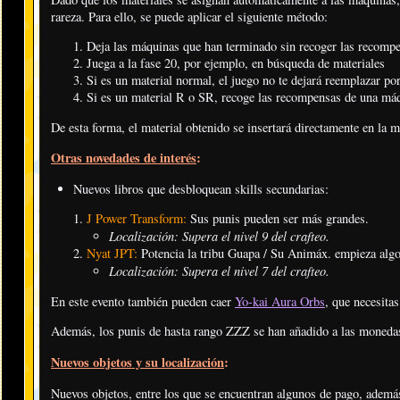
rareza. Para ello, se puede aplicar el siguiente método:
Deja las máquinas que han terminado sin recoger las recomp
Juega a la fase 20, por ejemplo, en búsqueda de materiales
Si es un material normal, el juego no te dejará reemplazar p
Si es un material R o SR, recoge las recompensas de una má
De esta forma, el material obtenido se insertará directamente en la 
Otras novedades de interés
:
Nuevos libros que desbloquean skills secundarias:
J Power Transform:
Sus punis pueden ser más grandes.
Localización: Supera el nivel 9 del crafteo.
Nyat JPT:
Potencia la tribu Guapa / Su Animáx. empieza algo
Localización: Supera el nivel 7 del crafteo.
En este evento también pueden caer
Yo-kai Aura Orbs
, que necesita
Además, los punis de hasta rango ZZZ se han añadido a las monedas
Nuevos objetos y su localización
:
Nuevos objetos, entre los que se encuentran algunos de pago, además 