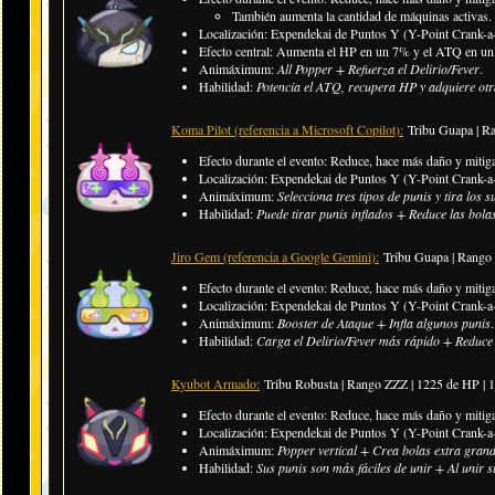
También aumenta la cantidad de máquinas activas.
Localización: Expendekai de Puntos Y (Y-Point Crank-a-
Efecto central: Aumenta el HP en un 7% y el ATQ en un 
Animáximum:
All Popper + Refuerza el Delirio/Fever
.
Habilidad:
Potencia el ATQ, recupera HP y adquiere otra
Koma Pilot (referencia a Microsoft Copilot):
Tribu Guapa | R
Efecto durante el evento: Reduce, hace más daño y mitiga 
Localización: Expendekai de Puntos Y (Y-Point Crank-a-
Animáximum:
Selecciona tres tipos de punis y tira los s
Habilidad:
Puede tirar punis inflados + Reduce las bola
Jiro Gem (referencia a Google Gemini):
Tribu Guapa | Rango
Efecto durante el evento: Reduce, hace más daño y mitiga
Localización: Expendekai de Puntos Y (Y-Point Crank-a-
Animáximum:
Booster de Ataque + Infla algunos punis
.
Habilidad:
Carga el Delirio/Fever más rápido + Reduce e
Kyubot Armado:
Tribu Robusta | Rango ZZZ | 1225 de HP |
Efecto durante el evento: Reduce, hace más daño y mitiga
Localización: Expendekai de Puntos Y (Y-Point Crank-a-
Animáximum:
Popper vertical + Crea bolas extra gran
Habilidad:
Sus punis son más fáciles de unir + Al unir