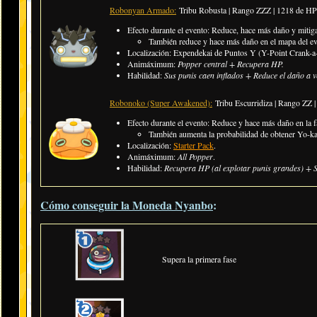
Robonyan Armado:
Tribu Robusta | Rango ZZZ | 1218 de H
Efecto durante el evento: Reduce, hace más daño y mitiga 
También reduce y hace más daño en el mapa del ev
Localización: Expendekai de Puntos Y (Y-Point Crank-a-
Animáximum:
Popper central + Recupera HP.
Habilidad:
Sus punis caen inflados + Reduce el daño a v
Robonoko (Super Awakened):
Tribu Escurridiza | Rango ZZ
Efecto durante el evento: Reduce y hace más daño en la f
También aumenta la probabilidad de obtener Yo-k
Localización:
Starter Pack
.
Animáximum:
All Popper
.
Habilidad:
Recupera HP (al explotar punis grandes) + S
Cómo conseguir la Moneda Nyanbo
:
Supera la primera fase