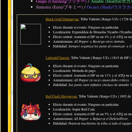
Guapa (Charming/プリチー)
/
Amable (Heartful/ポ
Siniestra (Eerie/ブキミー)
/
Oscura (Shady/ウスラカ
Black Gold Diamanyan:
Tribu Valiente | Rango UZ+ | 1728 
Efecto durante el evento: Ninguno en particular.
Localización: Expendekai de Monedas Nyanbo (Nyanbo 
Efecto central: Aumenta el HP en un 4% y el ATQ en un 8
Animáximum:
All Popper + Recarga otros Animáx
.
Habilidad:
Siempre organiza los punis al comenzar + C
Ludorái/Chansin:
Tribu Valiente | Rango UZ+ | 1815 de HP 
Efecto durante el evento: Ninguno en particular.
Localización: Moneda de pago.
Efecto central: Aumenta el HP en un 11% y el ATQ en un 
Animáximum:
All Popper (a veces causa daño crítico)
.
Habilidad:
Sus punis caen inflados (incluso de tamaño 5
Red Flash Shogunyan:
Tribu Valiente | Rango UZ+ |
1892 de
Efecto durante el evento: Ninguno en particular.
Localización: Super Red Coin.
Efecto central: Aumenta el HP en un 5% y el ATQ en un 1
Animáximum:
All Popper + Refuerza el Delirio/Fever
.
Habilidad:
Potencia muchísimo la tribu si todo el equipo