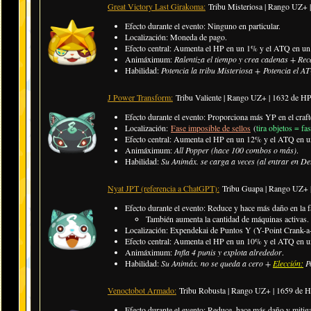
Great Victory Last Girakoma:
Tribu Misteriosa | Rango UZ+
Efecto durante el evento: Ninguno en particular.
Localización: Moneda de pago.
Efecto central: Aumenta el HP en un 1% y el ATQ en un 1
Animáximum:
Ralentiza el tiempo y crea cadenas + Re
Habilidad:
Potencia la tribu Misteriosa + Potencia el AT
J Power Transform:
Tribu Valiente | Rango UZ+ | 1632 de H
Efecto durante el evento: Proporciona más YP en el craft
Localización:
Fase imposible de sellos
(
tira objetos = fa
Efecto central: Aumenta el HP en un 12% y el ATQ en un
Animáximum:
All Popper (hace 100 combos o más)
.
Habilidad:
Su Animáx. se carga a veces (al entrar en D
Nyat JPT (referencia a ChatGPT):
Tribu Guapa | Rango UZ+ 
Efecto durante el evento: Reduce y hace más daño en la f
También aumenta la cantidad de máquinas activas.
Localización: Expendekai de Puntos Y (Y-Point Crank-a-
Efecto central: Aumenta el HP en un 10% y el ATQ en un
Animáximum:
Infla 4 punis y explota alrededor
.
Habilidad:
Su Animáx. no se queda a cero +
Elección:
Po
Venoctobot Armado:
Tribu Robusta | Rango UZ+ | 1659 de 
Efecto durante el evento: Reduce, hace más daño y mitiga