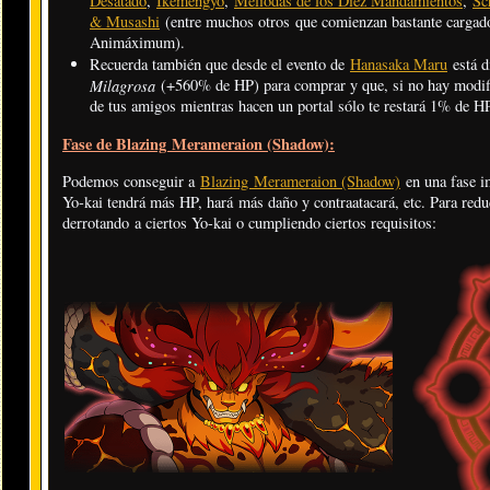
Desatado
,
Ikemengyo
,
Meliodas de los Diez Mandamientos
,
Sc
& Musashi
(entre muchos otros que comienzan bastante cargados
Animáximum).
Recuerda también que desde el evento de
Hanasaka Maru
está d
Milagrosa
(+560% de HP) para comprar y que, si no hay modif
de tus amigos mientras hacen un portal sólo te restará 1% de H
Fase de Blazing Merameraion (Shadow):
Podemos conseguir a
Blazing Merameraion (Shadow)
en una fase i
Yo-kai tendrá más HP, hará más daño y contraatacará, etc. Para reduc
derrotando a ciertos Yo-kai o cumpliendo ciertos requisitos: