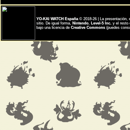
YO-KAI WATCH España
© 2018-26 | La presentación, 
sitio. De igual forma,
Nintendo
,
Level-5 Inc.
y el resto
bajo una licencia de
Creative Commons
(puedes consul