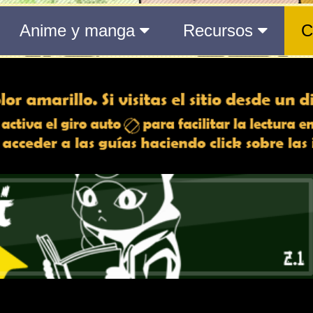
 min | 36 s
to actual
aquí
.
5 min | 36 s