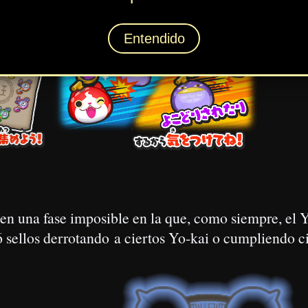
 SS y en la bolas arcoíris no pueden aparecer rangos Z.
ento:
número indicado.
ime
ツ)
»
ppery/ニョロロン)
»
ポカポカ)
»
カゲ)