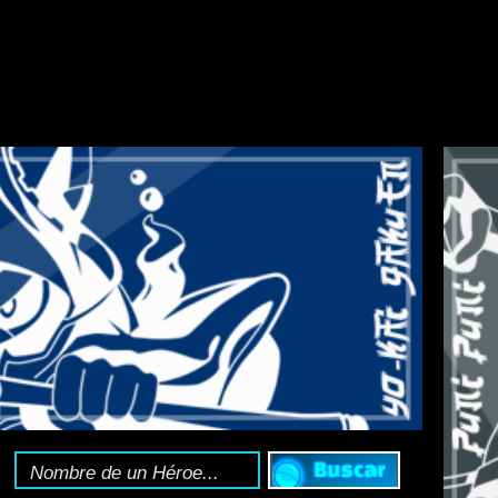
HOLY HORROR MA
nciclopedia Yo-kai
:
Toda la información del 
Sígue el
canal de T
o sigue la web en X 
lega a Yo-kai Watch: Puni Puni
evento de la serie Puni God Darkness: