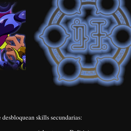
pecificaciones en
este enlace
.
arga el Delirio más rápido
(nº 10, 14).
e HP | 1422 de ATQ
ase de drop
).
ificaciones en
este enlace
.
 carga a veces (al entrar en Delirio)
(nº 14, 11).
e HP | 1291 de ATQ
rmitir el uso las cookies
Permitir el uso de las cookies
Zochoten (Impuro).
-kai).
te enlace
.
 se queda a cero
(nº 07, 12).
 | 1294 de ATQ
Zochoten (Impuro).
-kai).
ificaciones en
este enlace
.
eza algo cargado
(nº 07, 09).
HP | 1137 de ATQ