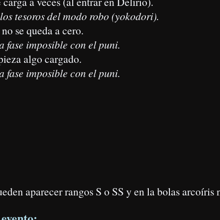
 Fudou Myouou.
-kai).
iones en
este enlace
.
 otros Animáx. (al explotar punis grandes)
(nº 13, 11).
 ATQ
Byakko.
-kai).
.
Especificaciones en
este enlace
.
unis grandes) + Sus punis pueden ser más grandes
(nº 11, 16).
 ATQ
iga la absorción de Animáx. VS Ashura.
-kai).
pecificaciones en
este enlace
.
 carga a veces (al usar otros)
(nº 08, 11).
 1030 de ATQ
Suzaku.
.
este enlace
.
pecificaciones en
este enlace
(nº 17).