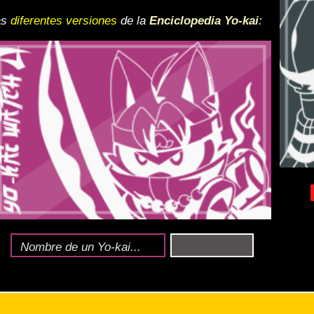
o
de 2023
.
nlace
.
guro (más YP).
laves.
ompletarlo.
 y desactiva la vista de
e lo esté, para una mejor
iencia
ndido
a que, como siempre, el Yo-kai tendrá más HP, hará más daño y contraatacará
tos Yo-kai o cumpliendo ciertos requisitos:
Supera misiones (
traducidas abajo
)
Reduce el HP que recupera