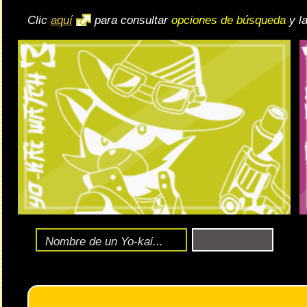
Fecha:
entre los días
16 y 31 de agost
El evento tendrá lugar
Formato:
Pseudokai. Tienes un resumen de las bases en
este e
Es prácticamente igual, aunque
con pequeños cambios
:
Puedes elegir entre el modo seguro (menos YP) y el inse
En esta ocasión, hay 12 tesoros desbloqueables mediante l
Como siempre, podrás robar los colores necesarios para c
🔄 Gira el dispositivo
ordenador, en caso de qu
Al abrir los cofres de tesoros consigues ciertos punis.
exper
Ente
Fase de Zochoten (Impuro):
Podemos conseguir a
Zochoten (Impuro)
en una fase imposible en l
Para reducir los efectos debes completar 6 sellos derrotando a cier