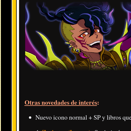
Localización: Summer Super Nyanbo Crank-a-kai.
Animáximum:
All Popper + Recarga otros Animáx.
Es
Habilidad:
Siempre organiza los punis al comenzar + C
Zochoten (Impuro):
Tribu Escurridiza | Rango UZ | 1478 d
Efecto durante el evento: Proporciona más Puntos Y.
Localización:
Fase imposible de sellos
(
tira objetos = f
​Para conseguirlo necesitarás superar una misión.
Animáximum:
All Popper + Refuerza el Delirio.
Espec
Habilidad:
Carga el Delirio más rápido + Su Animáx. se
La web usa cookies con el fin de mejorar la
Ren (Zochoten-shiki):
Tribu Valiente | Rango ZZZ | 1224 d
experiencia del usuario.
No pe
Efecto durante el evento: Reduce y hace más daño VS 
Consulta más información sobre la ley de cookies
Localización: Expendekai de Puntos Y (Y-Point Crank-a
Animáximum:
Extreme Popper.
Especificaciones en
es
de la Unión Europea
Habilidad:
Puede tirar punis inflados + Su Animáx. no
Nanten Zochoten:
Tribu Valiente | Rango ZZZ | 1221 de HP
Efecto durante el evento: Reduce y hace más daño VS 
Localización: Expendekai de Puntos Y (Y-Point Crank-a
Animáximum:
All Popper + Organiza los punis.
Espec
Habilidad:
Sus punis caen inflados + Su Animáx. empi
Shutendoji (Impuro):
Tribu Valiente | Rango ZZ | 1064 de 