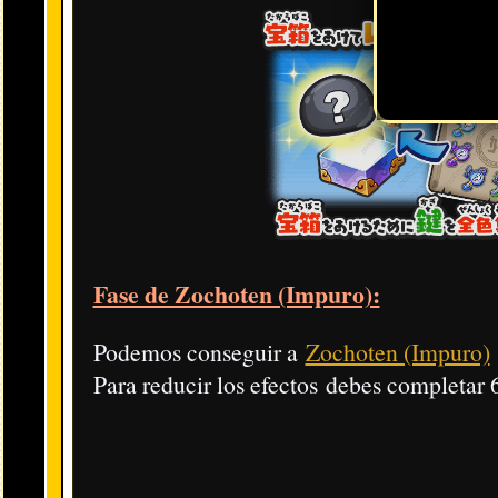
Azul:
Rango SS o inferior
Roja:
Rango Z o inferior
Dorada:
Rango SSS o superior
Arcoíris:
Rango ZZ o superior
Es decir, que en las bolas doradas ya no pueden aparecer rangos S o
Yo-kai nuevos y
durante el evento
:
boosters
Estos son los Yo-kai nuevos y su efecto durante el transcurso del ev
Habilidades:
Para datos específicos, visita la sección y ve al 
Animáximum/Animáx. =
Soultimate - ひっさつわざ - Amult
Habilidad =
Skill - スキル - Compétence |
Delirio:
Fever
Tribu =
Tribe - 種族
Valiente (Brave/イサマシ)
/
Robusta (Tough/ゴーケ
Misteriosa (Mysterious/フシギ)
/
Escurridiza (Sli
Guapa (Charming/プリチー)
/
Amable (Heartful/
Siniestra (Eerie/ブキミー)
/
Oscura (Shady/ウスラ
Setsuna (Beach Side):
Tribu Amable | Rango UZ
Efecto durante el evento: Proporciona más Puntos Y.