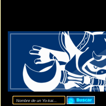
Clic
aquí
para consultar
opciones de búsqueda
y las
diferentes versiones
de la
E
El tercer evento de PUNI GOD DARKNESS l
Noticia enviada por
ɐɯuǝ-pɹol
el 16.08.2023 (06:45 CEST)
El nuevo evento de
Yo-kai Watch: Puni Puni
llega con el tercer 
Detalles básicos: