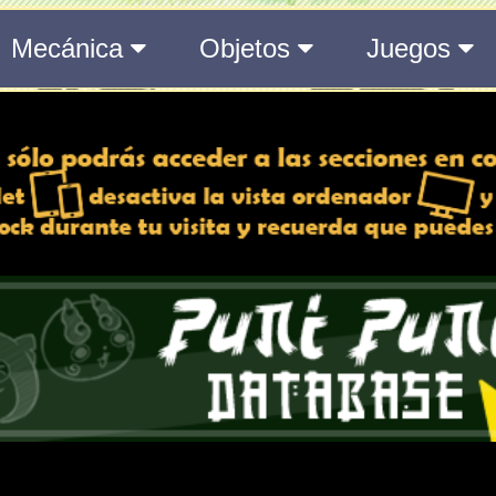
10 día/s | 03 h | 45
Toda la información del even
890 día/s | 03 h | 4