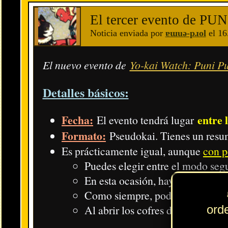
Otras novedades de interés
:
Nuevo icono normal + SP y libros que desbloquean skills secun
Zochoten (Impuro):
Su Animáx. se carga a veces (al entrar e
Localización: Recompensa de los tesoros del modo robo
Ren (Zochoten-shiki):
Su Animáx. no se queda a cero.
Localización: Supera 9 veces la fase imposible con el pu
Nanten Zochoten:
Su Animáx. empieza algo cargado.
Localización: Supera 8 veces la fase imposible con el pu
Cambios en las bolas del gacha
: