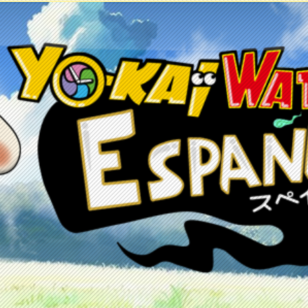
etos
Juegos
Anime y manga
Recursos
C