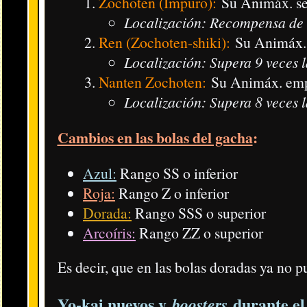
Efecto durante el evento: Reduce y hace más daño VS
Localización: Expendekai de Puntos Y (Y-Point Crank-a
Animáximum:
All Popper + Recupera HP.
Especificac
Habilidad:
Sus punis son más fáciles de unir + Recarga
Heireita:
Tribu Robusta | Rango ZZ | 1036 de HP | 1165 de
Efecto durante el evento: Reduce y hace más daño VS 
Localización: Expendekai de Puntos Y (Y-Point Crank-a
Animáximum:
All Popper + Crea bolas extra grandes
Habilidad:
Su Animáx. se carga a veces (al explotar p
Kubanda:
Tribu Oscura | Rango ZZ | 1040 de HP | 1161 de
Efecto durante el evento: Reduce, hace más daño y mit
Localización: Expendekai de Puntos Y (Y-Point Crank-a
Animáximum:
All Popper + Recarga otros Animáx.
Es
Habilidad:
Tira bolas extra adicionales + Su Animáx. se
Douketsu (Impuro):
Tribu Robusta | Rango Z | 903 de HP |
Efecto durante el evento: Reduce y hace más daño VS 
​También aumenta la puntuación durante los robos
Localización:
Starter Pack
.
Animáximum:
Popper horizontal.
Especificaciones en
Habilidad:
Recupera HP (al explotar punis grandes).
Es