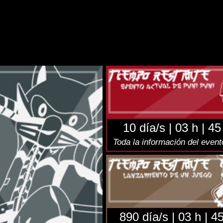
NSION
juego
aquí
.
elegram
(Twitter):